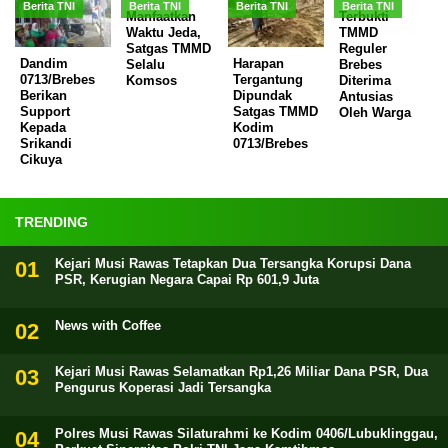
Berita TNI
Berita TNI
Berita TNI
Berita TNI
Manfaatkan
Terbukti
Waktu Jeda,
TMMD
Satgas TMMD
Reguler
Dandim
Harapan
Selalu
Brebes
0713/Brebes
Tergantung
Komsos
Diterima
Berikan
Dipundak
Antusias
Support
Satgas TMMD
Oleh Warga
Kepada
Kodim
Srikandi
0713/Brebes
Cikuya
TRENDING
Kejari Musi Rawas Tetapkan Dua Tersangka Korupsi Dana
PSR, Kerugian Negara Capai Rp 601,9 Juta
News with Coffee
Kejari Musi Rawas Selamatkan Rp1,26 Miliar Dana PSR, Dua
Pengurus Koperasi Jadi Tersangka
Polres Musi Rawas Silaturahmi ke Kodim 0406/Lubuklinggau,