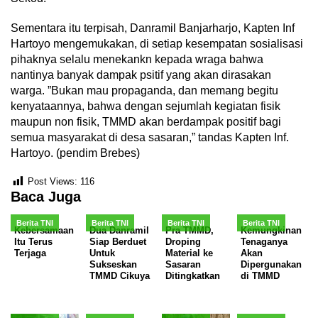
Sementara itu terpisah, Danramil Banjarharjo, Kapten Inf
Hartoyo mengemukakan, di setiap kesempatan sosialisasi
pihaknya selalu menekankn kepada wraga bahwa
nantinya banyak dampak psitif yang akan dirasakan
warga. ”Bukan mau propaganda, dan memang begitu
kenyataannya, bahwa dengan sejumlah kegiatan fisik
maupun non fisik, TMMD akan berdampak positif bagi
semua masyarakat di desa sasaran,” tandas Kapten Inf.
Hartoyo. (pendim Brebes)
Post Views:
116
Baca Juga
Berita TNI
Berita TNI
Berita TNI
Berita TNI
Kebersamaan
Dua Danramil
Pra TMMD,
Kemungkinan
Itu Terus
Siap Berduet
Droping
Tenaganya
Terjaga
Untuk
Material ke
Akan
Sukseskan
Sasaran
Dipergunakan
TMMD Cikuya
Ditingkatkan
di TMMD