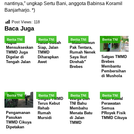
nantinya,” ungkap Sertu Bani, anggota Babinsa Koramil
Banjarharjo. *)
Post Views:
118
Baca Juga
Berita TNI
Berita TNI
Berita TNI
Berita TNI
Rapat
Talud Sudah
”Maturnuwun
Mensukseskan
Siap, Jalan
Pak Tentara,
TMMD Juga
TMMD
Rumah Nenek
Satgas TMMD
Digelar di
Diharapkan
Saya Ikut
Brebes
Tengah Jalan
Awet
Direhab”
Membantu
Brebes
Pembersihan
di Mushola
Berita TNI
Berita TNI
Berita TNI
Berita TNI
Satgas TMMD
Warga Dan
Akan Kawal
Terus Kebut
TNI Bahu
Perawatan
Rehab
Membahu
Semua
Pengamanan
Rumah
Menata Batu
PRoyek Fisik
Pasukan
Mursidi
di Jalan
TMMD Cikuya
TMMD Cikuya
TMMD
Dipetakan