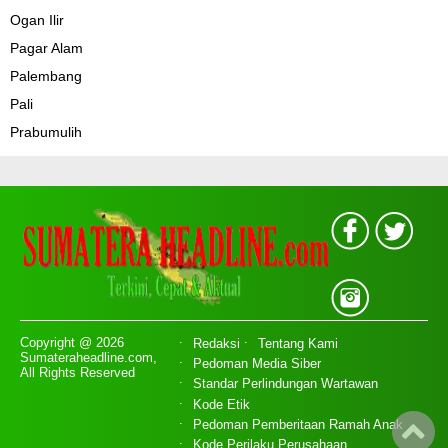
Ogan Ilir
Pagar Alam
Palembang
Pali
Prabumulih
Copyright @ 2026
Redaksi
Tentang Kami
Sumateraheadline.com,
Pedoman Media Siber
All Rights Reserved
Standar Perlindungan Wartawan
Kode Etik
Pedoman Pemberitaan Ramah Anak
Kode Perilaku Perusahaan