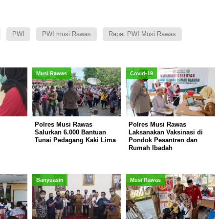
PWI
PWI musi Rawas
Rapat PWI Musi Rawas
Musi Rawas
Covid-19
Polres Musi Rawas
Polres Musi Rawas
Salurkan 6.000 Bantuan
Laksanakan Vaksinasi di
Tunai Pedagang Kaki Lima
Pondok Pesantren dan
Rumah Ibadah
Banyuasin
Musi Rawas