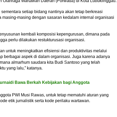
an Olahraga Wartawan Daerah (Porwada) di Kota Lubuklinggau.
, sementara setiap bidang nantinya akan tetap berkreasi
masing-masing dengan sasaran kedalam internal organisasi
n penyusunan kembali komposisi kepengurusan, dimana pada
ga perlu dilakukan restukturusasi organisasi.
kan untuk meningkatkan efisiensi dan produktivitas melalui
p berbagai aspek di dalam organisasi. Juga karena adanya
imana almarhum saudara kita Budi Santoso yang telah
u yang lalu,” katanya.
urnaidi Bawa Berkah Kebijakan bagi Anggota
ggota PWI Musi Rawas, untuk tetap mematuhi aturan yang
ode etik jurnalistik serta kode perilaku wartawan.