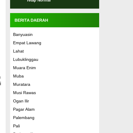
Tetap Normal
BERITA DAERAH
Banyuasin
Empat Lawang
Lahat
Lubuklinggau
Muara Enim
Muba
n
i
Muratara
Musi Rawas
Ogan Ilir
Pagar Alam
Palembang
Pali