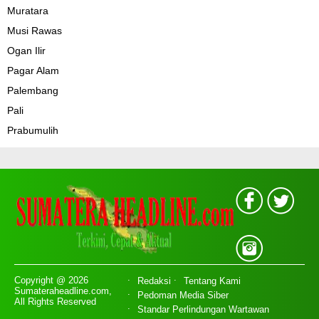
Muratara
Musi Rawas
Ogan Ilir
Pagar Alam
Palembang
Pali
Prabumulih
Copyright @ 2026
Redaksi
Tentang Kami
Sumateraheadline.com,
Pedoman Media Siber
All Rights Reserved
Standar Perlindungan Wartawan