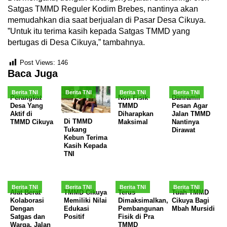
Satgas TMMD Reguler Kodim Brebes, nantinya akan
memudahkan dia saat berjualan di Pasar Desa Cikuya.
”Untuk itu terima kasih kepada Satgas TMMD yang
bertugas di Desa Cikuya,” tambahnya.
Post Views:
146
Baca Juga
Berita TNI
Berita TNI
Berita TNI
Berita TNI
Perangkat
Non Fisik
Danramil
Desa Yang
TMMD
Pesan Agar
Aktif di
Diharapkan
Jalan TMMD
Di TMMD
TMMD Cikuya
Maksimal
Nantinya
Tukang
Dirawat
Kebun Terima
Kasih Kepada
TNI
Berita TNI
Berita TNI
Berita TNI
Berita TNI
Alat Berat
TMMD Cikuya
Terus
Tuah TMMD
Kolaborasi
Memiliki Nilai
Dimaksimalkan,
Cikuya Bagi
Dengan
Edukasi
Pembangunan
Mbah Mursidi
Satgas dan
Positif
Fisik di Pra
Warga, Jalan
TMMD