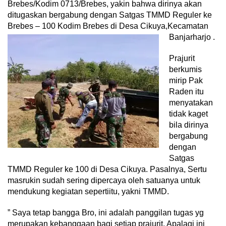
Brebes/Kodim 0713/Brebes, yakin bahwa dirinya akan
ditugaskan bergabung dengan Satgas TMMD Reguler ke
Brebes – 100 Kodim Brebes di Desa Cikuya,Kecamatan
Banjarharjo .
Prajurit
berkumis
mirip Pak
Raden itu
menyatakan
tidak kaget
bila dirinya
bergabung
dengan
Satgas
TMMD Reguler ke 100 di Desa Cikuya. Pasalnya, Sertu
masrukin sudah sering dipercaya oleh satuanya untuk
mendukung kegiatan sepertiitu, yakni TMMD.
” Saya tetap bangga Bro, ini adalah panggilan tugas yg
merupakan kebanggaan bagi setiap prajurit. Apalagi ini