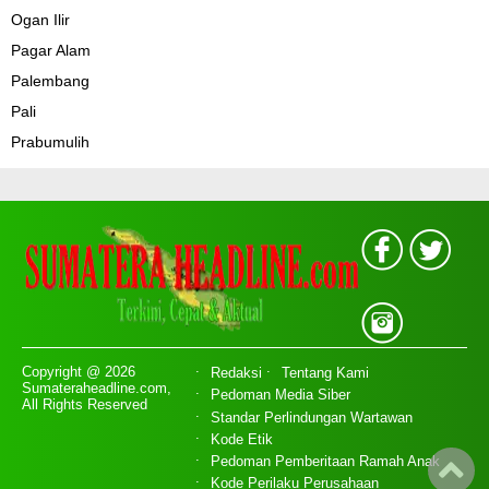
Ogan Ilir
Pagar Alam
Palembang
Pali
Prabumulih
Copyright @ 2026
Redaksi
Tentang Kami
Sumateraheadline.com,
Pedoman Media Siber
All Rights Reserved
Standar Perlindungan Wartawan
Kode Etik
Pedoman Pemberitaan Ramah Anak
Kode Perilaku Perusahaan