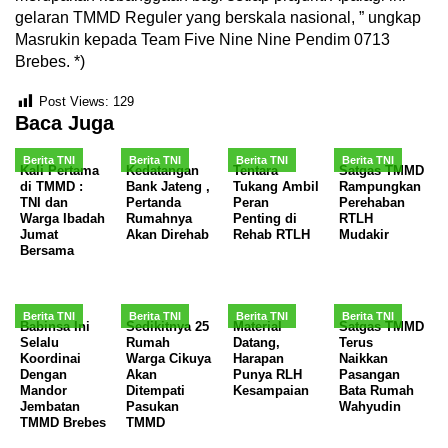
gelaran TMMD Reguler yang berskala nasional, ” ungkap
Masrukin kepada Team Five Nine Nine Pendim 0713
Brebes. *)
Post Views:
129
Baca Juga
Berita TNI
Berita TNI
Berita TNI
Berita TNI
Kali Pertama
Kedatangan
Tentara
Satgas TMMD
di TMMD :
Bank Jateng ,
Tukang Ambil
Rampungkan
TNI dan
Pertanda
Peran
Perehaban
Warga Ibadah
Rumahnya
Penting di
RTLH
Jumat
Akan Direhab
Rehab RTLH
Mudakir
Bersama
Berita TNI
Berita TNI
Berita TNI
Berita TNI
Babinsa Ini
Sedikitnya 25
Material
Satgas TMMD
Selalu
Rumah
Datang,
Terus
Koordinai
Warga Cikuya
Harapan
Naikkan
Dengan
Akan
Punya RLH
Pasangan
Mandor
Ditempati
Kesampaian
Bata Rumah
Jembatan
Pasukan
Wahyudin
TMMD Brebes
TMMD