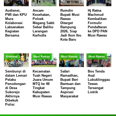
Audiensi,
Ancam
Rumdin
Hj Ratna
PWI dan KPU
Kesehatan,
Bupati Musi
Machmud
Mura
Polsek
Rawas
Kembalikan
Kolaborasi
Megang Sakti
Ditarget
Formulir
Laksanakan
Sebar Baliho
Rampung
Pendaftaran
Kegiatan
Larangan
2026, Siap
ke DPD PAN
Bersama
Karhutla
Jadi Ikon Ibu
Musi Rawas
Kota Baru
Kriminal
Musi Rawas
Musi Rawas
Musi Rawas
Sembunyi di
Kecamatan
Safari
Bos Tenda
dalam Lemari
Tuah Negeri
Ramadhan,
Asal
Pelaku
Juara Umum
Bupati Beri
Lubuklinggau
Penodongan
MTQ ke 48
Bantuan dan
Tewas
di Desa
Tingkat
Tampung
Tersengat
Sukorejo
Kabupaten
Aspirasi
Listrik
Akhirnya
Musi Rawas
Masyarakat
Dibekuk
Polisi