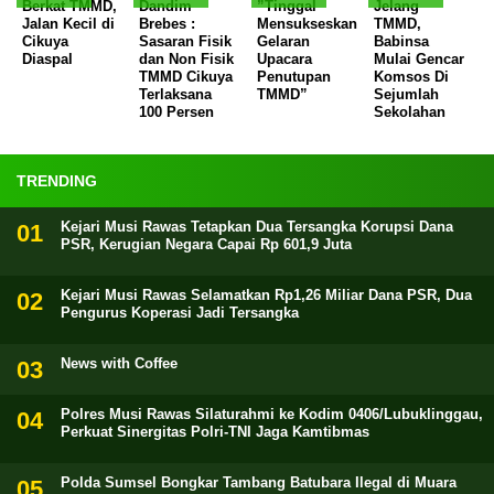
Berkat TMMD,
Dandim
”Tinggal
Jelang
Jalan Kecil di
Brebes :
Mensukseskan
TMMD,
Cikuya
Sasaran Fisik
Gelaran
Babinsa
Diaspal
dan Non Fisik
Upacara
Mulai Gencar
TMMD Cikuya
Penutupan
Komsos Di
Terlaksana
TMMD”
Sejumlah
100 Persen
Sekolahan
TRENDING
Kejari Musi Rawas Tetapkan Dua Tersangka Korupsi Dana
PSR, Kerugian Negara Capai Rp 601,9 Juta
Kejari Musi Rawas Selamatkan Rp1,26 Miliar Dana PSR, Dua
Pengurus Koperasi Jadi Tersangka
News with Coffee
Polres Musi Rawas Silaturahmi ke Kodim 0406/Lubuklinggau,
Perkuat Sinergitas Polri-TNI Jaga Kamtibmas
Polda Sumsel Bongkar Tambang Batubara Ilegal di Muara