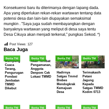
Konsekuensi baru itu diterimanya dengan lapang dada.
Apa yang diperlukan rekan-rekan wartawan tentang data
potensi desa dan lain-lain diupayakan semaksimal
mungkin . ”Saya juga sudah membayangkan dengan
banyaknya wartawan yang meliput di desa saya tentu
Desa Cikuya akan menjadi terkenal,” pungkas Sekod. *)
Post Views:
127
Baca Juga
Berita TNI
Berita TNI
Berita TNI
Berita TNI
Mumpung
Akan Terlibat
Cuaca
Pengamanan,
Terang,
Anggota
Hadirnya
Terimakasih
Pengurugan
Denpom Cek
Satgas Tmmd
Petani
Pondasi
Lokasi TMMD
Brebes
Jagung
Jembatan
Mendogkrak
Kepada
TMMD
Kemajuan
Satgas TMMD
Dikebut
Desa
Kodim 0713
Berita TNI
Berita TNI
Berita TNI
Berita TNI