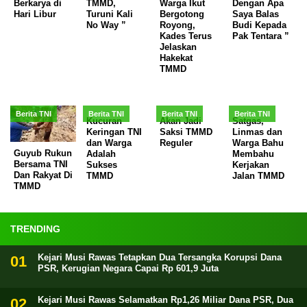
Berkarya di
TMMD,
Warga Ikut
Dengan Apa
Hari Libur
Turuni Kali
Bergotong
Saya Balas
No Way ”
Royong,
Budi Kepada
Kades Terus
Pak Tentara ”
Jelaskan
Hakekat
TMMD
Berita TNI
Berita TNI
Berita TNI
Berita TNI
Kucuran
Akan Jadi
Satgas,
Keringan TNI
Saksi TMMD
Linmas dan
dan Warga
Reguler
Warga Bahu
Guyub Rukun
Adalah
Membahu
Bersama TNI
Sukses
Kerjakan
Dan Rakyat Di
TMMD
Jalan TMMD
TMMD
TRENDING
Kejari Musi Rawas Tetapkan Dua Tersangka Korupsi Dana
PSR, Kerugian Negara Capai Rp 601,9 Juta
Kejari Musi Rawas Selamatkan Rp1,26 Miliar Dana PSR, Dua