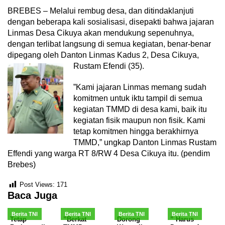
BREBES – Melalui rembug desa, dan ditindaklanjuti
dengan beberapa kali sosialisasi, disepakti bahwa jajaran
Linmas Desa Cikuya akan mendukung sepenuhnya,
dengan terlibat langsung di semua kegiatan, benar-benar
dipegang oleh Danton Linmas Kadus 2, Desa Cikuya,
Rustam Efendi (35).
”Kami jajaran Linmas memang sudah
komitmen untuk iktu tampil di semua
kegiatan TMMD di desa kami, baik itu
kegiatan fisik maupun non fisik. Kami
tetap komitmen hingga berakhirnya
TMMD,” ungkap Danton Linmas Rustam
Effendi yang warga RT 8/RW 4 Desa Cikuya itu. (pendim
Brebes)
Post Views:
171
Baca Juga
Berita TNI
Berita TNI
Berita TNI
Berita TNI
Tetap
”Berkat
Dorong
” Harus