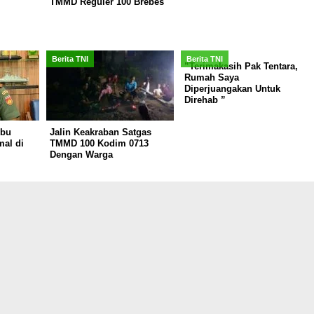
TMMD Reguler 100 Brebes
Berita TNI
Berita TNI
”Terimakasih Pak Tentara,
Rumah Saya
Diperjuangakan Untuk
Direhab ”
Ibu
Jalin Keakraban Satgas
mal di
TMMD 100 Kodim 0713
Dengan Warga