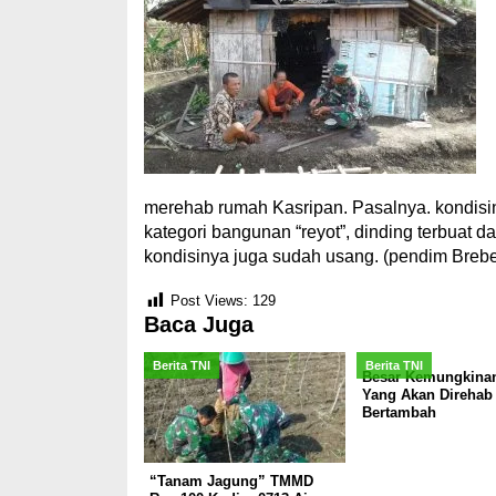
merehab rumah Kasripan. Pasalnya. kondi
kategori bangunan “reyot”, dinding terbuat
kondisinya juga sudah usang. (pendim Breb
Post Views:
129
Baca Juga
Berita TNI
Berita TNI
Besar Kemungkina
Yang Akan Direha
Bertambah
“Tanam Jagung” TMMD