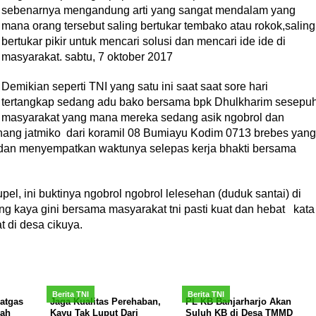
sebenarnya mengandung arti yang sangat mendalam yang
mana orang tersebut saling bertukar tembako atau rokok,saling
bertukar pikir untuk mencari solusi dan mencari ide ide di
masyarakat. sabtu, 7 oktober 2017
Demikian seperti TNI yang satu ini saat saat sore hari
tertangkap sedang adu bako bersama bpk Dhulkharim sesepu
masyarakat yang mana mereka sedang asik ngobrol dan
anang jatmiko dari koramil 08 Bumiayu Kodim 0713 brebes yang
an menyempatkan waktunya selepas kerja bhakti bersama
, ini buktinya ngobrol ngobrol lelesehan (duduk santai) di
 kaya gini bersama masyarakat tni pasti kuat dan hebat kata
 di desa cikuya.
Berita TNI
Berita TNI
atgas
Jaga Kualitas Perehaban,
PL KB Banjarharjo Akan
ah
Kayu Tak Luput Dari
Suluh KB di Desa TMMD