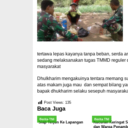
tertawa lepas kayanya tanpa beban, serda 
sedang melaksanakan tugas TMMD reguler d
masyarakat
Dhulkharim mengakuinya tentara memang supel
atas makam juga mau dan sempat bilang yang
bapak dhukharim selaku sesepuh masyarakat
Post Views:
135
Baca Juga
Berita TNI
Berita TNI
Siap Terjun Ke Lapangan
Kucuran Keringat S
dan Warga Penamb