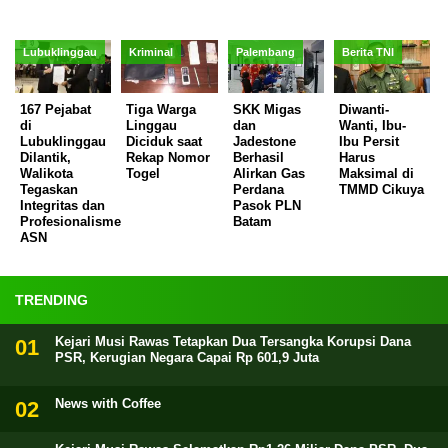
Lubuklinggau
Kriminal
Palembang
Berita TNI
167 Pejabat
Tiga Warga
SKK Migas
Diwanti-
di
Linggau
dan
Wanti, Ibu-
Lubuklinggau
Diciduk saat
Jadestone
Ibu Persit
Dilantik,
Rekap Nomor
Berhasil
Harus
Walikota
Togel
Alirkan Gas
Maksimal di
Tegaskan
Perdana
TMMD Cikuya
Integritas dan
Pasok PLN
Profesionalisme
Batam
ASN
TRENDING
Kejari Musi Rawas Tetapkan Dua Tersangka Korupsi Dana
PSR, Kerugian Negara Capai Rp 601,9 Juta
News with Coffee