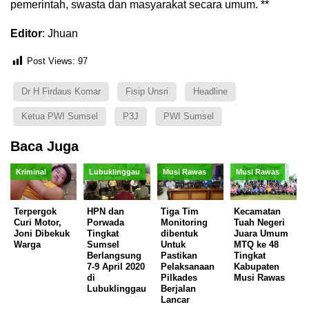
pemerintah, swasta dan masyarakat secara umum. **
Editor
: Jhuan
Post Views:
97
Dr H Firdaus Komar
Fisip Unsri
Headline
Ketua PWI Sumsel
P3J
PWI Sumsel
Baca Juga
Kriminal
Lubuklinggau
Musi Rawas
Musi Rawas
Terpergok
HPN dan
Tiga Tim
Kecamatan
Curi Motor,
Porwada
Monitoring
Tuah Negeri
Joni Dibekuk
Tingkat
dibentuk
Juara Umum
Warga
Sumsel
Untuk
MTQ ke 48
Berlangsung
Pastikan
Tingkat
7-9 April 2020
Pelaksanaan
Kabupaten
di
Pilkades
Musi Rawas
Lubuklinggau
Berjalan
Lancar