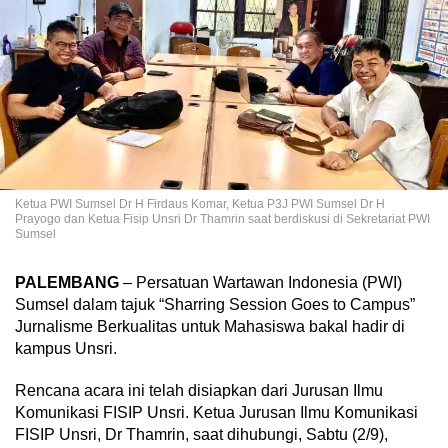
Ketua PWI Sumsel Dr H Firdaus Komar, Ketua P3J PWI Sumsel Dr H
Prayogo dan Ketua Fisip Unsri Dr Thamrin saat berdiskusi di Sekretariat PWI
Sumsel
PALEMBANG
– Persatuan Wartawan Indonesia (PWI)
Sumsel dalam tajuk “Sharring Session Goes to Campus”
Jurnalisme Berkualitas untuk Mahasiswa bakal hadir di
kampus Unsri.
Rencana acara ini telah disiapkan dari Jurusan Ilmu
Komunikasi FISIP Unsri. Ketua Jurusan Ilmu Komunikasi
FISIP Unsri, Dr Thamrin, saat dihubungi, Sabtu (2/9),