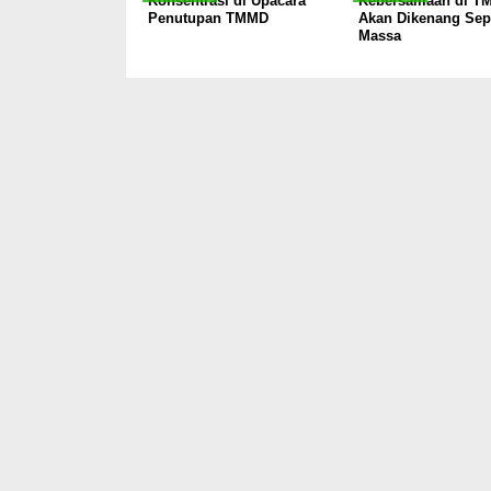
Konsentrasi di Upacara
Kebersamaan di TM
Penutupan TMMD
Akan Dikenang Sep
Massa