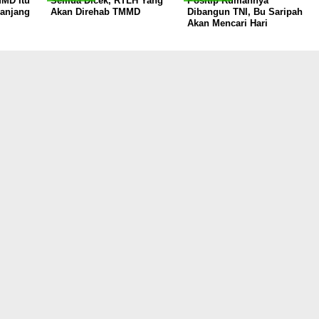
MD Itu
Semua Dicek, RTLH Yang
Positip Rumahnya
anjang
Akan Direhab TMMD
Dibangun TNI, Bu Saripah
Akan Mencari Hari