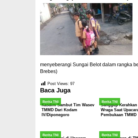
menyeberangi Sungai Belot dalam rangka b
Brebes)
Post Views:
97
Baca Juga
Berita TNI
Berita TNI
Kasdim Sambut Tim Wasev
Sanggup Kerahkan 
TMMD Dari Kodam
Wraga Saat Upacar
IV/Diponegoro
Pembukaan TMMD
Berita TNI
Berita TNI