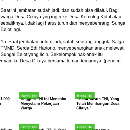
Saat ini jembatan sudah jadi, dan sudah bisa dilalui. Bagi
warga Desa Cikuya yng ingin ke Desa Kemutug Kidul atau
sebaliknya, tidak lagi harus turun dan menyebenrangi Sungai
Belot lagi.
Ya. Saat jembatan belum jadi, salah seorang anggota Satga
TMMD, Serda Edi Hartono, menyeberangkan anak melewati
Sungai Belot yang licin. Sekelompok nak-anak itu
ermain ke Desa Cikuya bersama teman-temannya. (pendim
Berita TNI
Berita TNI
1.000
Anggota TNI ini Mencoba
”Maturnuwun TNI, Yang
a
Menyelami Pekerjaan
Telah Membangun Desa
Warga
Cikuya ”
Berita TNI
Berita TNI