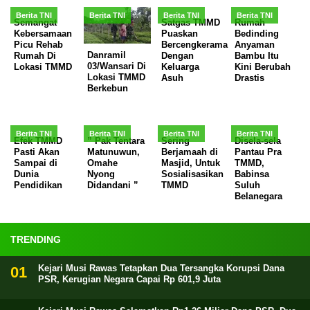
Berita TNI
Berita TNI
Berita TNI
Berita TNI
Semangat
Satgas TMMD
Rumah
Kebersamaan
Puaskan
Bedinding
Picu Rehab
Bercengkerama
Anyaman
Danramil
Rumah Di
Dengan
Bambu Itu
03/Wansari Di
Lokasi TMMD
Keluarga
Kini Berubah
Lokasi TMMD
Asuh
Drastis
Berkebun
Berita TNI
Berita TNI
Berita TNI
Berita TNI
Efek TMMD
” Pak Tentara
Sering
Disela-sela
Pasti Akan
Matunuwun,
Berjamaah di
Pantau Pra
Sampai di
Omahe
Masjid, Untuk
TMMD,
Dunia
Nyong
Sosialisasikan
Babinsa
Pendidikan
Didandani ”
TMMD
Suluh
Belanegara
TRENDING
Kejari Musi Rawas Tetapkan Dua Tersangka Korupsi Dana
PSR, Kerugian Negara Capai Rp 601,9 Juta