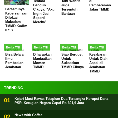
Tentara
Tani Wanita
di
Bangun
Juga
Pembereman
Berseminya
Cikuya, “Aku
Tersentuh
Jalan TMMD
Kebersamaan
Ingin Jadi
Bantuan
Dilokasi
Seperti
Makadam
Mereka”
TMMD Kodim
0713
Berita TNI
Berita TNI
Berita TNI
Berita TNI
Babinsa Ini
Warga
Dua Danramil
Butuh
Bisa Belajar
Diharapkan
Siap Berduet
Kesabaran
Ilmu
Manfaatkan
Untuk
Untuk Olah
Pembesian
Momen
Sukseskan
Aspal di
Jembatan
TMMD
TMMD Cikuya
Jembatan
TMMD
TRENDING
Kejari Musi Rawas Tetapkan Dua Tersangka Korupsi Dana
PSR, Kerugian Negara Capai Rp 601,9 Juta
News with Coffee