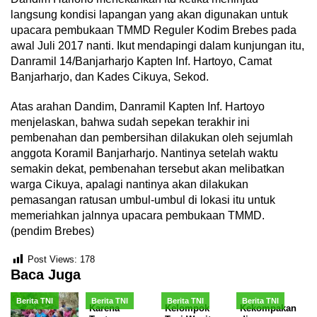
langsung kondisi lapangan yang akan digunakan untuk
upacara pembukaan TMMD Reguler Kodim Brebes pada
awal Juli 2017 nanti. Ikut mendapingi dalam kunjungan itu,
Danramil 14/Banjarharjo Kapten Inf. Hartoyo, Camat
Banjarharjo, dan Kades Cikuya, Sekod.
Atas arahan Dandim, Danramil Kapten Inf. Hartoyo
menjelaskan, bahwa sudah sepekan terakhir ini
pembenahan dan pembersihan dilakukan oleh sejumlah
anggota Koramil Banjarharjo. Nantinya setelah waktu
semakin dekat, pembenahan tersebut akan melibatkan
warga Cikuya, apalagi nantinya akan dilakukan
pemasangan ratusan umbul-umbul di lokasi itu untuk
memeriahkan jalnnya upacara pembukaan TMMD.
(pendim Brebes)
Post Views:
178
Baca Juga
Berita TNI
Berita TNI
Berita TNI
Berita TNI
Karena
Kelompok
Kekompakan