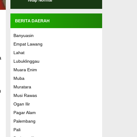
Tetap Normal
BERITA DAERAH
Banyuasin
Empat Lawang
Lahat
a
Lubuklinggau
Muara Enim
Muba
Muratara
n
Musi Rawas
Ogan Ilir
Pagar Alam
Palembang
Pali