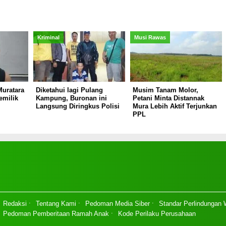
Kriminal
Musi Rawas
Muratara
Diketahui lagi Pulang
Musim Tanam Molor,
emilik
Kampung, Buronan ini
Petani Minta Distannak
Langsung Diringkus Polisi
Mura Lebih Aktif Terjunkan
PPL
Redaksi
Tentang Kami
Pedoman Media Siber
Standar Perlindungan
Pedoman Pemberitaan Ramah Anak
Kode Perilaku Perusahaan