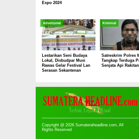
Expo 2024
Advertorial
Kriminal
Lestarikan Seni Budaya
Satreskrim Polres 
Lokal, Disbudpar Musi
Tangkap Terduga P
Rawas Gelar Festival Lan
Senjata Api Rakitan
Serasan Sekantenan
Copyright @ 2026 Sumateraheadline.com, All
Rights Reserved