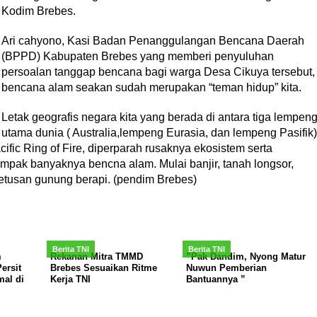
Kodim Brebes.
Ari cahyono, Kasi Badan Penanggulangan Bencana Daerah
(BPPD) Kabupaten Brebes yang memberi penyuluhan
persoalan tanggap bencana bagi warga Desa Cikuya tersebut,
bencana alam seakan sudah merupakan “teman hidup” kita.
Letak geografis negara kita yang berada di antara tiga lempen
utama dunia ( Australia,lempeng Eurasia, dan lempeng Pasifik)
cific Ring of Fire, diperparah rusaknya ekosistem serta
pak banyaknya bencna alam. Mulai banjir, tanah longsor,
etusan gunung berapi. (pendim Brebes)
Berita TNI
Berita TNI
m
Rekanan Mitra TMMD
”Pak Dandim, Nyong Matur
ersit
Brebes Sesuaikan Ritme
Nuwun Pemberian
al di
Kerja TNI
Bantuannya ”