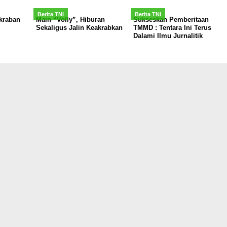
Berita TNI
Berita TNI
kraban
Main “Volly”, Hiburan
Sukseskan Pemberitaan
Sekaligus Jalin Keakrabkan
TMMD : Tentara Ini Terus
Dalami Ilmu Jurnalitik