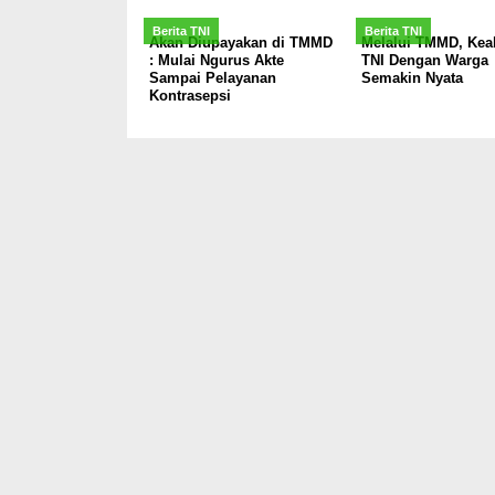
Berita TNI
Berita TNI
Akan Diupayakan di TMMD
Melalui TMMD, Kea
: Mulai Ngurus Akte
TNI Dengan Warga
Sampai Pelayanan
Semakin Nyata
Kontrasepsi