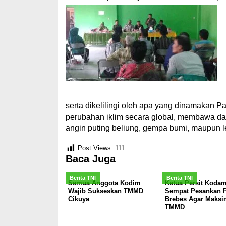
serta dikelilingi oleh apa yang dinamakan Pa
perubahan iklim secara global, membawa dam
angin puting beliung, gempa bumi, maupun l
Post Views:
111
Baca Juga
Berita TNI
Berita TNI
Semua Anggota Kodim
Ketua Persit Koda
Wajib Sukseskan TMMD
Sempat Pesankan P
Cikuya
Brebes Agar Maksim
TMMD