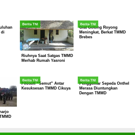
Berita TNI
Berita TNI
uluhan
Giat Gotong Royong
 di
Meningkat, Berkat TMMD
Brebes
Riuhnya Saat Satgas TMMD
Merhab Rumah Yasroni
Berita TNI
Berita TNI
Filosofi “Semut” Antar
Penggemar Sepeda Onthel
Kesuksesan TMMD Cikuya
Merasa Diuntungkan
Dengan TMMD
harjo
s TMMD