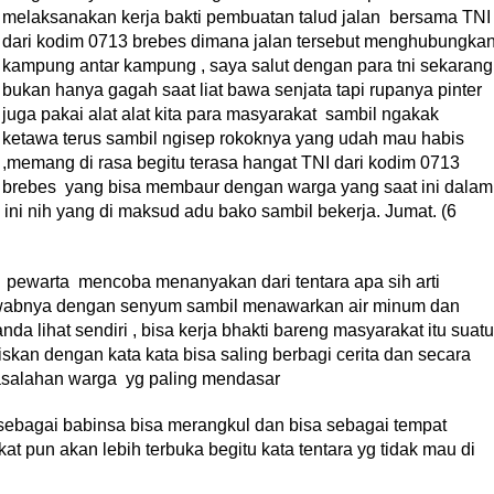
melaksanakan kerja bakti pembuatan talud jalan bersama TN
dari kodim 0713 brebes dimana jalan tersebut menghubungka
kampung antar kampung , saya salut dengan para tni sekarang
bukan hanya gagah saat liat bawa senjata tapi rupanya pinter
juga pakai alat alat kita para masyarakat sambil ngakak
ketawa terus sambil ngisep rokoknya yang udah mau habis
,memang di rasa begitu terasa hangat TNI dari kodim 0713
brebes yang bisa membaur dengan warga yang saat ini dalam
i nih yang di maksud adu bako sambil bekerja. Jumat. (6
pewarta mencoba menanyakan dari tentara apa sih arti
wabnya dengan senyum sambil menawarkan air minum dan
da lihat sendiri , bisa kerja bhakti bareng masyarakat itu suatu
kiskan dengan kata kata bisa saling berbagi cerita dan secara
asalahan warga yg paling mendasar
 sebagai babinsa bisa merangkul dan bisa sebagai tempat
t pun akan lebih terbuka begitu kata tentara yg tidak mau di