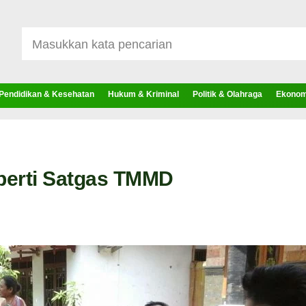
Pendidikan & Kesehatan
Hukum & Kriminal
Politik & Olahraga
Ekonomi
perti Satgas TMMD