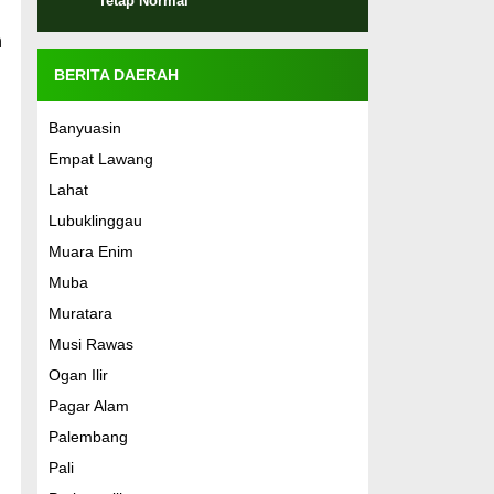
Tetap Normal
I
n
BERITA DAERAH
Banyuasin
Empat Lawang
Lahat
Lubuklinggau
Muara Enim
Muba
Muratara
Musi Rawas
Ogan Ilir
Pagar Alam
Palembang
Pali