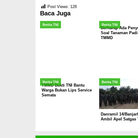
Post Views:
128
Baca Juga
Berita TNI
Berita TNI
Berharap Ada Peny
Soal Tanaman Padi
TMMD
Berita TNI
Berita TNI
TMMD Bukti TNI Bantu
Warga Bukan Lips Service
Semata
Danramil 14/Banjar
Ambil Apel Satga