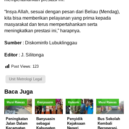
“Insya Allah, sesuai dengan pesan dari Beliau (Mendag),
kita bisa memberikan pelayanan yang prima kepada
masyarakat dan terus mempertahankam serta
meningkatkan prestasi ini,” harapnya.
Sumber
: Diskominfo Lubuklinggau
Editor
: J. Silitonga
Post Views:
123
Unit Metrologi Legal
Baca Juga
Musi Rawas
Banyuasin
Hukum
Musi Rawas
Peningkatan
Banyuasin
Penyidik
Bus Sekolah
Jalan Dalam
sebagai
Kejaksaan
Kembali
Kecamatan
Kabupaten
Negeri
Beroperasi,