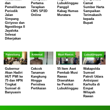
dan
Pertama
Lubuklinggau
Camat
Pemeliharaan
Terapkan
Panggil
Sumber Harta
Periodik
CMS SP2D
Kabag Humas
Sampaikan
Jalan
Online
Muratara
Terimakasih
Simpang
kepada
Giriyoso dan
Bupati
Ngestiboga II
Jayaloka
Selesai
Dikerjakan
Palembang
Kriminal
Musi Rawas
Lubuklinggau
Gubernur
Cekcok
55 Item Aset
Wakapolda
Akan Hadiri
Tanaman
Pemkab Musi
Sumsel
HUT PWI ke
Kangkung
Rawas
Patroli Udara
75 dan HPN
Hingga
Diserahkan
Antisipasi
Tingkat
Peristiwa
ke Pemkot
Karhutla di
Sumsel di
Pertikaian
Lubuklinggau
Empat
Banyuasin
Wilayah
Rawan