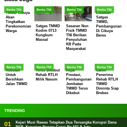
Berita TNI
Berita TNI
Berita TNI
Berita TNI
TMMD Cikuya
Libatkan
Akan
Satgas
Tingkatkan
TMMD,
Satgas TMMD
Sasaran Non
Perekonomian
Pembangunan
Kodim 0713
Fisik TMMD
Warga
Di Cikuya
Kungkum
TNI Berikan
Beres
Massal
Penyuluhan
KB Pada
Masyarakat
Berita TNI
Berita TNI
Berita TNI
Berita TNI
Rebutan
Terus Dikebut
Kejar
Calon
Untuk
Rehab RTLH
Prestasi,
Penerima
Bersihkan
Milik Nasum
Pembangunan
Rehab RTLH
Jalan TMMD
Jembatan
TMMD
TMMD Terus
Diminta Siap
Dikebut
Brebes
TRENDING
Kejari Musi Rawas Tetapkan Dua Tersangka Korupsi Dana
PSR, Kerugian Negara Capai Rp 601,9 Juta