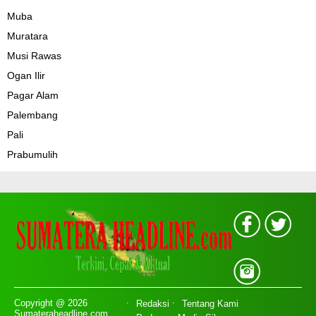
Muba
Muratara
Musi Rawas
Ogan Ilir
Pagar Alam
Palembang
Pali
Prabumulih
Copyright @ 2026
Redaksi
Tentang Kami
Sumateraheadline.com,