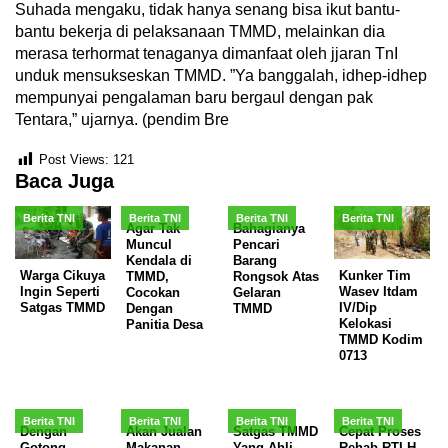
Suhada mengaku, tidak hanya senang bisa ikut bantu-
bantu bekerja di pelaksanaan TMMD, melainkan dia
merasa terhormat tenaganya dimanfaat oleh jjaran TnI
unduk mensukseskan TMMD. ”Ya banggalah, idhep-idhep
mempunyai pengalaman baru bergaul dengan pak
Tentara,” ujarnya. (pendim Bre
Post Views:
121
Baca Juga
Berita TNI
Berita TNI
Berita TNI
Berita TNI
Agar Tak
Bahagianya
Muncul
Pencari
Kendala di
Barang
Warga Cikuya
Kunker Tim
TMMD,
Rongsok Atas
Ingin Seperti
Wasev Itdam
Cocokan
Gelaran
Satgas TMMD
IV/Dip
Dengan
TMMD
Kelokasi
Panitia Desa
TMMD Kodim
0713
Berita TNI
Berita TNI
Berita TNI
Berita TNI
Dengan
Akan Jualan
Satgas TMMD
Cepat Proses
Gotong
Makanan
Yang Ahli
Rehab RTLH