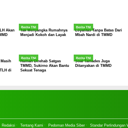
Berita TNI
Berita TNI
TLH Akan
Tak Menyangka Rumahnya
Loyalitas Tanpa Batas Dari
TMMD
Menjadi Kokoh dan Layak
Mbah Nardi di TMMD
Berita TNI
Berita TNI
 Masih
Rumah Direhab Satgas
Soal Tamades Juga
TMMD, Sukirno Akan Bantu
Ditanyakan di TMMD
TLH di
Sekuat Tenaga
Redaksi
Tentang Kami
Pedoman Media Siber
Standar Perlindungan