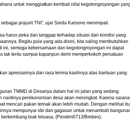
wahana untuk menggiatkan kembali nilai kegotongroyongan yan
sebagai prajurit TNI”, ujar Serda Karsono menimpali.
sa harus peka dan tanggap terhadap situasi dan kondisi yang
annya. Begitu pula yang ada disini, kita saling membutuhkan
ti ini, semoga kebersamaan dan kegotongroyongan ini dapat
as tak tentu sampai kapanpun demi memperkokoh persatuan
n apresiasinya dan rasa terima kasihnya atas bantuan yang
unan TMMD di Desanya dalam hal ini jalan yang sedang
un nantinya perekonomian desa akan meningkat. Karena sarana
pat mencari pakan ternak akan lebih mudah. Dengan melihat itu
lainnya mempunyai ide dan gagasan untuk menambah banguna
t berkembang biak leluasa. (Pendim0713/Brebes).