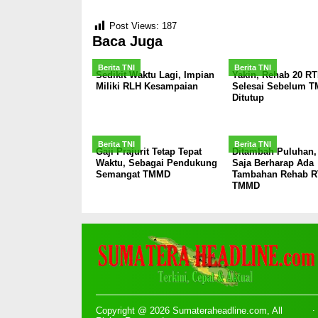
Post Views:
187
Baca Juga
Berita TNI
Berita TNI
Sedikit Waktu Lagi, Impian
Yakin, Rehab 20 R
Miliki RLH Kesampaian
Selesai Sebelum 
Ditutup
Berita TNI
Berita TNI
Gaji Prajurit Tetap Tepat
Ditambah Puluhan,
Waktu, Sebagai Pendukung
Saja Berharap Ada
Semangat TMMD
Tambahan Rehab R
TMMD
Copyright @ 2026 Sumateraheadline.com, All