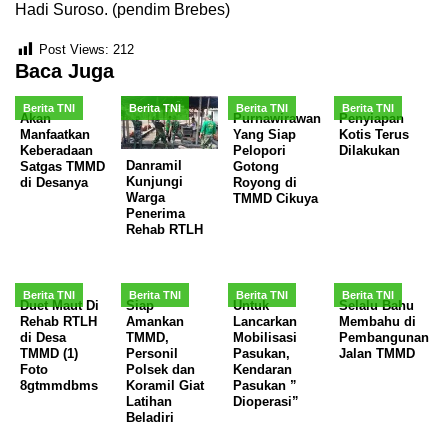
Hadi Suroso. (pendim Brebes)
Post Views:
212
Baca Juga
Berita TNI
Berita TNI
Berita TNI
Berita TNI
Akan
Purnawirawan
Penyiapan
Manfaatkan
Yang Siap
Kotis Terus
Keberadaan
Pelopori
Dilakukan
Danramil
Satgas TMMD
Gotong
Kunjungi
di Desanya
Royong di
Warga
TMMD Cikuya
Penerima
Rehab RTLH
Berita TNI
Berita TNI
Berita TNI
Berita TNI
Duet Maut Di
Siap
Untuk
Selalu Bahu
Rehab RTLH
Amankan
Lancarkan
Membahu di
di Desa
TMMD,
Mobilisasi
Pembangunan
TMMD (1)
Personil
Pasukan,
Jalan TMMD
Foto
Polsek dan
Kendaran
8gtmmdbms
Koramil Giat
Pasukan ”
Latihan
Dioperasi”
Beladiri