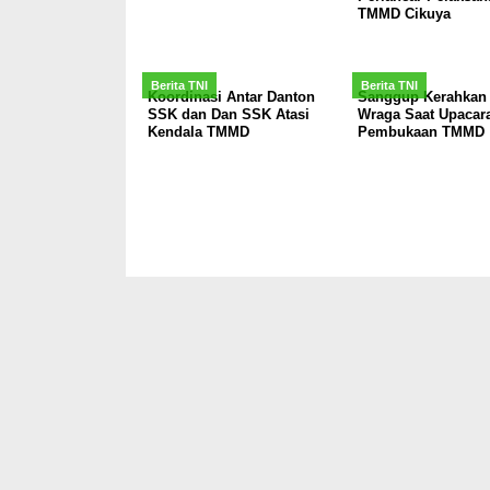
TMMD Cikuya
Berita TNI
Berita TNI
Koordinasi Antar Danton
Sanggup Kerahkan 
SSK dan Dan SSK Atasi
Wraga Saat Upacar
Kendala TMMD
Pembukaan TMMD