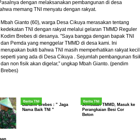
l. Pasalnya dengan melaksanakan pembangunan di desa
 bahwa memang TNI menyatu dengan rakyat.
Mbah Gianto (60), warga Desa Cikuya merasakan tentang
kedekatan TNI dengan rakyat melalui gelaran TMMD Reguler
Kodim Brebes di desanya. ”Saya bangga dengan bapak TNI
dan Pemda yang menggelar TMMD di desa kami. Ini
merupakan bukti bahwa TNI masih memperhatikan rakyat kecil
seperti yang ada di Desa Cikuya . Sejumlah pembangunan fisi
dan non fisik akan digelar,” ungkap Mbah Gianto. (pendim
Brebes)
Berita TNI
Berita TNI
Dandim Brebes : ” Jaga
Jembatan TMMD, Masuk ke
Nama Baik TNI ”
Perangkaian Besi Cor
Beton
i
aan