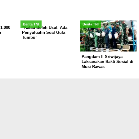
Berita TNI
Berita TNI
1.000
”Kalau Boleh Usul, Ada
a
Penyuluahn Soal Gula
Tumbu”
Pangdam II Sriwijaya
Laksanakan Bakti Sosial di
Musi Rawas