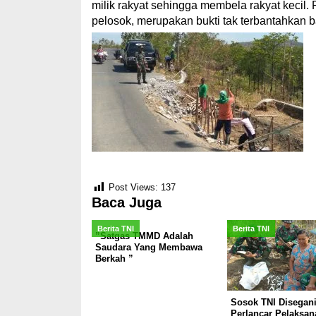
milik rakyat sehingga membela rakyat keci
pelosok, merupakan bukti tak terbantahkan
Post Views:
137
Baca Juga
Berita TNI
Berita TNI
”Satgas TMMD Adalah
Saudara Yang Membawa
Berkah ”
Sosok TNI Disegan
Perlancar Pelaksan