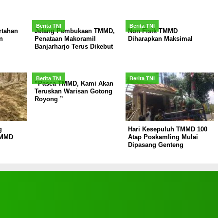
Berita TNI
Berita TNI
rtahan
Jelang Pembukaan TMMD,
Non Fisik TMMD
n
Penataan Makoramil
Diharapkan Maksimal
Banjarharjo Terus Dikebut
Berita TNI
Berita TNI
”Pasca TMMD, Kami Akan
Teruskan Warisan Gotong
Royong ”
g
Hari Kesepuluh TMMD 100
TMMD
Atap Poskamling Mulai
Dipasang Genteng