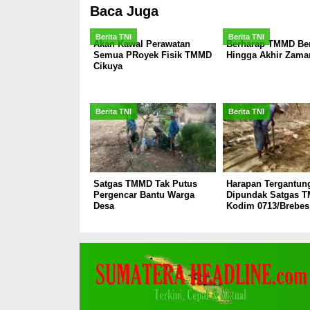
Baca Juga
Berita TNI
Berita TNI
Akan Kawal Perawatan
Berharap TMMD Be
Semua PRoyek Fisik TMMD
Hingga Akhir Zama
Cikuya
Berita TNI
Berita TNI
Satgas TMMD Tak Putus
Harapan Tergantun
Pergencar Bantu Warga
Dipundak Satgas 
Desa
Kodim 0713/Brebes