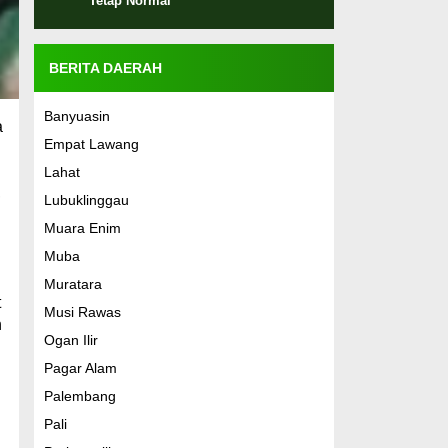
Tetap Normal
BERITA DAERAH
Banyuasin
a
Empat Lawang
Lahat
,
Lubuklinggau
Muara Enim
Muba
Muratara
t
Musi Rawas
n
Ogan Ilir
Pagar Alam
Palembang
Pali