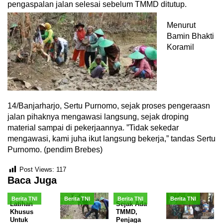
pengaspalan jalan selesai sebelum TMMD ditutup.
Menurut
Bamin Bhakti
Koramil
14/Banjarharjo, Sertu Purnomo, sejak proses pengeraasn
jalan pihaknya mengawasi langsung, sejak droping
material sampai di pekerjaannya. ”Tidak sekedar
mengawasi, kami juha ikut langsung bekerja,” tandas Sertu
Purnomo. (pendim Brebes)
Post Views:
117
Baca Juga
Berita TNI
Berita TNI
Berita TNI
Berita TNI
Latihan
Sejak Ada
Khusus
TMMD,
Untuk
Penjaga