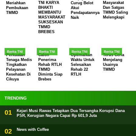
TNI KARYA
Masyarakat
Meriahkan
Curug Belot
BHAKTI
Dan Satgas
Pembukaan
Akui
MEMBANTU
TMMD Saling
TMMD
Pendapatannya
MASYARAKAT
Melengkapi
Naik
SUKSESKAN
TMMD
BREBES
Berita TNI
Berita TNI
Berita TNI
Berita TNI
Perkuatan
Calon
Optimalkan
Terus Ceria
Tenaga Medis
Penerima
Waktu Untuk
Menjelang
Tingkatkan
Rehab RTLH
Selesaikan
Usainya
Pelayanan
TMMD
Rehab 22
TMMD
Kesehatan Di
Diminta Siap
RTLH
Cikuya
Brebes
TRENDING
Kejari Musi Rawas Tetapkan Dua Tersangka Korupsi Dana
PSR, Kerugian Negara Capai Rp 601,9 Juta
News with Coffee