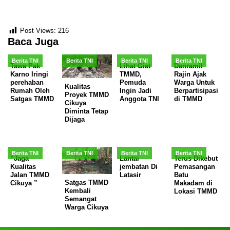
Post Views:
216
Baca Juga
Berita TNI
Berita TNI
Berita TNI
Berita TNI
Tawa Pak
Lihat Giat
Danramil
Karno Iringi
TMMD,
Rajin Ajak
perehaban
Pemuda
Warga Untuk
Kualitas
Rumah Oleh
Ingin Jadi
Berpartisipasi
Proyek TMMD
Satgas TMMD
Anggota TNI
di TMMD
Cikuya
Diminta Tetap
Dijaga
Berita TNI
Berita TNI
Berita TNI
Berita TNI
”Jaga
Lantai
Terus Dikebut
Kualitas
jembatan Di
Pemasangan
Jalan TMMD
Latasir
Batu
Satgas TMMD
Cikuya ”
Makadam di
Kembali
Lokasi TMMD
Semangat
Warga Cikuya