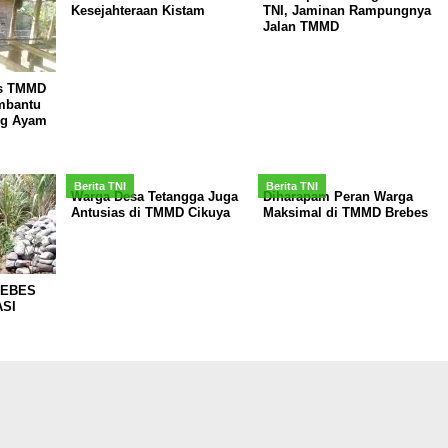
Kesejahteraan Kistam
TNI, Jaminan Rampungnya
Jalan TMMD
as TMMD
mbantu
ng Ayam
Berita TNI
Berita TNI
Warga Desa Tetangga Juga
Diharapam Peran Warga
Antusias di TMMD Cikuya
Maksimal di TMMD Brebes
REBES
ASI