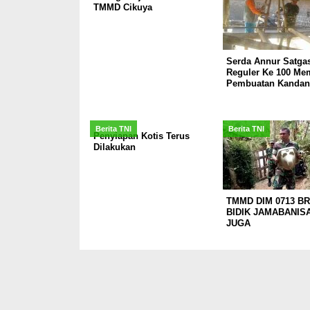
TMMD Cikuya
Serda Annur Satg
Reguler Ke 100 Me
Pembuatan Kanda
Berita TNI
Berita TNI
Penyiapan Kotis Terus
Dilakukan
TMMD DIM 0713 B
BIDIK JAMABANIS
JUGA