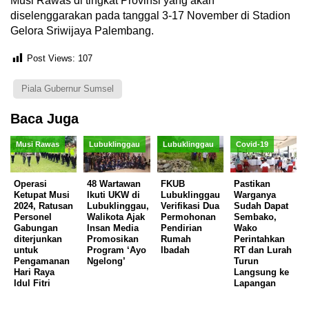
Musi Rawas di tingkat Provinsi yang akan
diselenggarakan pada tanggal 3-17 November di Stadion
Gelora Sriwijaya Palembang.
Post Views:
107
Piala Gubernur Sumsel
Baca Juga
Musi Rawas
Lubuklinggau
Lubuklinggau
Covid-19
Operasi
48 Wartawan
FKUB
Pastikan
Ketupat Musi
Ikuti UKW di
Lubuklinggau
Warganya
2024, Ratusan
Lubuklinggau,
Verifikasi Dua
Sudah Dapat
Personel
Walikota Ajak
Permohonan
Sembako,
Gabungan
Insan Media
Pendirian
Wako
diterjunkan
Promosikan
Rumah
Perintahkan
untuk
Program ‘Ayo
Ibadah
RT dan Lurah
Pengamanan
Ngelong’
Turun
Hari Raya
Langsung ke
Idul Fitri
Lapangan