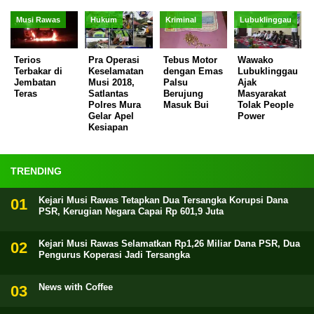
Musi Rawas
Hukum
Kriminal
Lubuklinggau
Terios
Pra Operasi
Tebus Motor
Wawako
Terbakar di
Keselamatan
dengan Emas
Lubuklinggau
Jembatan
Musi 2018,
Palsu
Ajak
Teras
Satlantas
Berujung
Masyarakat
Polres Mura
Masuk Bui
Tolak People
Gelar Apel
Power
Kesiapan
TRENDING
Kejari Musi Rawas Tetapkan Dua Tersangka Korupsi Dana
PSR, Kerugian Negara Capai Rp 601,9 Juta
Kejari Musi Rawas Selamatkan Rp1,26 Miliar Dana PSR, Dua
Pengurus Koperasi Jadi Tersangka
News with Coffee