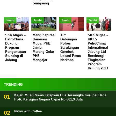
Sungsang
Jambi
Jambi
Jambi
Jambi
SKK Migas –
Menginspirasi
Tim
SKK Migas –
PetroChina
Generasi
Gabungan
KKKS
Dukung
Muda, PHE
Polres
PetroChina
Program
Jambi
Sarulangun
International
Pengentasan
Merang Gelar
Gerebek
Jabung Ltd
Stunting di
PHE
Lokasi Pesta
Bersinergi
Jabung
Mengajar
Narkoba
Tingkatkan
Program
Drilling 2023
TRENDING
Kejari Musi Rawas Tetapkan Dua Tersangka Korupsi Dana
PSR, Kerugian Negara Capai Rp 601,9 Juta
News with Coffee