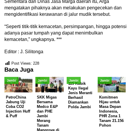
Sementara dari Dinas Jasa Marga daerah itu, Arga
mengatakan pihaknya akan melakukan pengecekan dan
mengidentifikasi kerawanan di jalur mudik tersebut.
“Seperti titik-titik kemacetan, persimpangan, hingga potensi
adanya pasar tumpah yang dapat menimbulkan
kemacetan,” ungkapnya. ***
Editor : J. Silitonga
Post Views:
228
Baca Juga
Jambi
Jambi
Jambi
Jambi
115 Kubik
Kayu Ilegal
Jenis Meranti
PetroChina
SKK Migas
Komitmen
Berhasil
Jabung Uji
Bersama
Hijau untuk
Diamankan
Coba CO2
Medco E&P
Masa Depan
Polda Jambi
Injection Huff
dan PHE
Indonesia,
& Puff
Jambi
PHR Zona 1
Merang
Tanam 21.156
Tanam
Pohon
Mangrove di