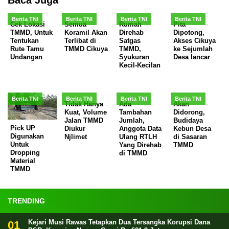
Baca Juga
Berita TNI
Berita TNI
Berita TNI
Berita TNI
Cek Lokasi
Semua
Rumah
Pita
TMMD, Untuk
Koramil Akan
Direhab
Dipotong,
Tentukan
Terlibat di
Satgas
Akses Cikuya
Rute Tamu
TMMD Cikuya
TMMD,
ke Sejumlah
Undangan
Syukuran
Desa lancar
Kecil-Kecilan
Berita TNI
Berita TNI
Berita TNI
Berita TNI
Tidak Hanya
Ada
Akan
Kuat, Volume
Tambahan
Didorong,
Jalan TMMD
Jumlah,
Budidaya
Pick UP
Diukur
Anggota Data
Kebun Desa
Digunakan
Njlimet
Ulang RTLH
di Sasaran
Untuk
Yang Direhab
TMMD
Dropping
di TMMD
Material
TMMD
TRENDING
Kejari Musi Rawas Tetapkan Dua Tersangka Korupsi Dana