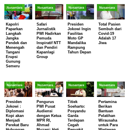
Nusantara
Nusantara
Nusantara
Nusantara
Kapolri
Safari
Presiden
Total Pasien
Paparkan
Jurnalistik
Jokowi Ingin
Sembuh dari
Langkah
PWI Hadirkan
Fasilitas
Covid-19
Jangka
Pemuda
Moto GP
Adalah 17
Pendek dan
Inspiratif NTT
Mandalika
Jiwa
Menengah
dan Pendiri
Rampung
Tangani
Kapanlagi
Tahun Depan
Erupsi
Group
Gunung
Semeru
Nusantara
Nusantara
Nusantara
Nusantara
Presiden
Pengurus
Titiek
Pertamina
Jokowi :
PWI Pusat
Soeharto:
Berikan
Diplomasi
Audiensi
Posyandu
Bantuan
Kopi akan
dengan Ketua
Garda
Pelatihan
Menjadi
MPR RI,
Terdepan
Wirausaha
Perekat Baru
Ahmad
Cegah
untuk Para
Hubungan
Muzani: Hati
Penyakit
Wartawan