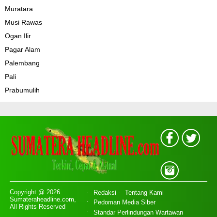
Muratara
Musi Rawas
Ogan Ilir
Pagar Alam
Palembang
Pali
Prabumulih
Copyright @ 2026
Redaksi
Tentang Kami
Sumateraheadline.com,
Pedoman Media Siber
All Rights Reserved
Standar Perlindungan Wartawan