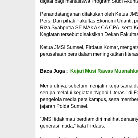
digital bagi mahasiswa Program Studi Akun
Penandatanganan dilakukan oleh Ketua JMSI
Pers. Dari pihak Fakultas Ekonomi Unanti, p
Riza Syahputra SE MAk Ak CA CPA, serta K
Kegiatan tersebut disaksikan Dekan Fakult
Ketua JMSI Sumsel, Firdaus Komar, mengata
perusahaan pers dalam meningkatkan literasi
Baca Juga :
Kejari Musi Rawas Musnahka
Menurutnya, sebelum menjalin kerja sama d
serupa melalui kegiatan “Ngopi Literasi” di 
pengelola media pers kampus, serta membe
jajaran Polda Sumsel.
“JMSI tidak mau berdiam diri melihat derasn
generasi muda,” kata Firdaus.