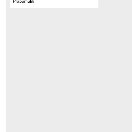
Prabumulih
i
i