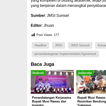
yang kompeten di bidang akademik, tetapi ju
yang berperan dalam menangkal penyebaran
Sumber
: JMSI Sumsel
Editor
: Jhuan
Post Views:
177
Headline
JMSI
JMSI Sumsel
Ketua
penandatanganan Implementation Agreement
Baca Juga
Ekonomi
Advertorial
Penandatangan Kerjasama
Bupati Musi Rawas
Bupati Musi Rawas dan
Resmikan Bendung
Investor
Sukaraya