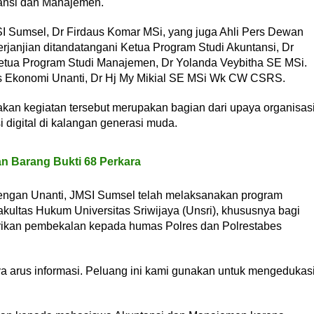
tansi dan Manajemen.
 Sumsel, Dr Firdaus Komar MSi, yang juga Ahli Pers Dewan
erjanjian ditandatangani Ketua Program Studi Akuntansi, Dr
etua Program Studi Manajemen, Dr Yolanda Veybitha SE MSi.
as Ekonomi Unanti, Dr Hj My Mikial SE MSi Wk CW CSRS.
kan kegiatan tersebut merupakan bagian dari upaya organisas
 digital di kalangan generasi muda.
n Barang Bukti 68 Perkara
engan Unanti, JMSI Sumsel telah melaksanakan program
Fakultas Hukum Universitas Sriwijaya (Unsri), khususnya bagi
rikan pembekalan kepada humas Polres dan Polrestabes
ya arus informasi. Peluang ini kami gunakan untuk mengedukas