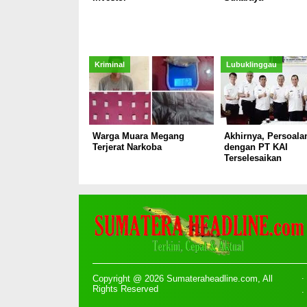
Kriminal
Lubuklinggau
Warga Muara Megang
Akhirnya, Persoala
Terjerat Narkoba
dengan PT KAI
Terselesaikan
Copyright @ 2026 Sumateraheadline.com, All
Rights Reserved