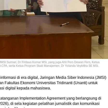
SI Sumsel, Dr Firdaus Komar MSi, yang juga Ahli Pers Dewan Pers, Ketua
A CPA, serta Ketua Program Studi Manajemen, Dr Yolanda Veybitha SE MSi.
formasi di era digital, Jaringan Media Siber Indonesia (JMSI)
 Fakultas Ekonomi Universitas Tridinanti (Unanti) untuk
asi digital kepada mahasiswa.
datanganan Implementation Agreement yang berlangsung di
26), di sela kegiatan pelatihan jurnalistik dan komunikasi