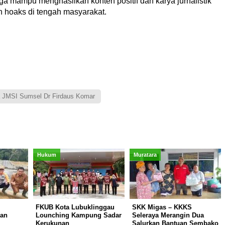
ga mampu menghasilkan konten positif dan karya jurnalistik
 hoaks di tengah masyarakat.
 JMSI Sumsel Dr Firdaus Komar
Hukum
Muratara
FKUB Kota Lubuklinggau
SKK Migas – KKKS
an
Lounching Kampung Sadar
Seleraya Merangin Dua
Kerukunan
Salurkan Bantuan Sembako