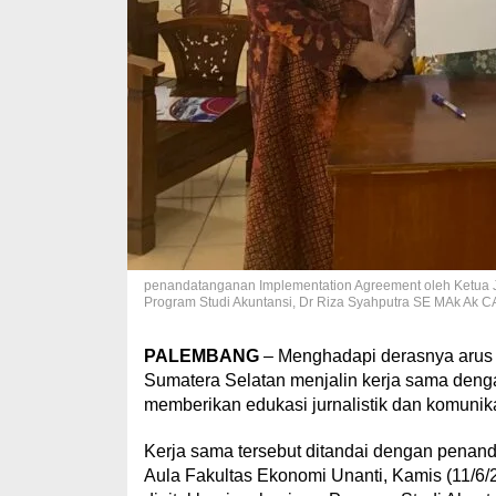
penandatanganan Implementation Agreement oleh Ketua JM
Program Studi Akuntansi, Dr Riza Syahputra SE MAk Ak C
PALEMBANG
– Menghadapi derasnya arus in
Sumatera Selatan menjalin kerja sama dengan
memberikan edukasi jurnalistik dan komunik
Kerja sama tersebut ditandai dengan penan
Aula Fakultas Ekonomi Unanti, Kamis (11/6/20