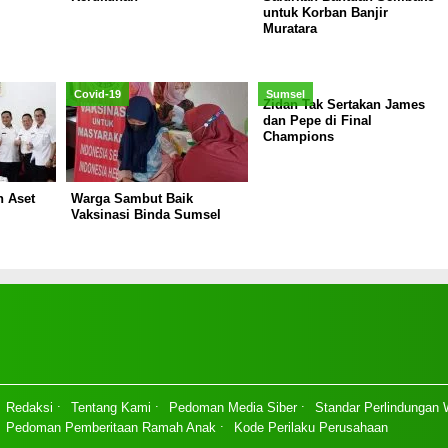
untuk Korban Banjir
Muratara
Covid-19
Sumsel
Zidan Tak Sertakan James
dan Pepe di Final
Champions
n Aset
Warga Sambut Baik
Vaksinasi Binda Sumsel
Redaksi
Tentang Kami
Pedoman Media Siber
Standar Perlindungan
Pedoman Pemberitaan Ramah Anak
Kode Perilaku Perusahaan