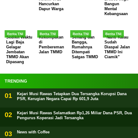
Hancurkan
Bangun
Dapur Warga
Mental
Kebangsaan
Berita TNI
Berita TNI
Berita TNI
Berita TNI
Sedikit Waktu
Kekompakan
Senang dan
”Nanti Kalau
Lagi Baja
di
Bangga,
Sudah
Gelagar
Pembereman
Rumahnya
Diaspal Jalan
Jembatan
Jalan TMMD
Ditempati
TMMD Ini
TMMD Akan
Satgas TMMD
Ciamik”
Dipasang
TRENDING
Kejari Musi Rawas Tetapkan Dua Tersangka Korupsi Dana
PSR, Kerugian Negara Capai Rp 601,9 Juta
Kejari Musi Rawas Selamatkan Rp1,26 Miliar Dana PSR, Dua
Pengurus Koperasi Jadi Tersangka
News with Coffee