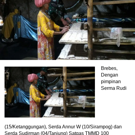
Brebes,
Dengan
pimpinan
Serma Rudi
(15/Ketanggungan), Serda Annur W (10/Sirampog) dan
Serda Sudirman (04/Tanjung) Satgas TMMD 100