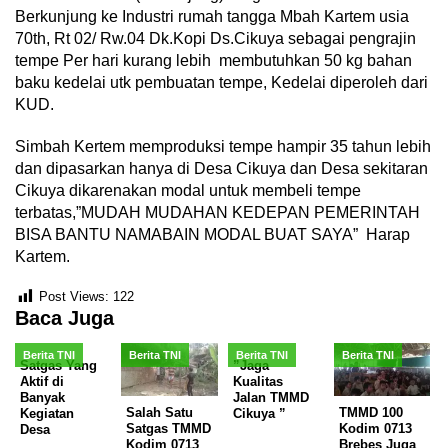
Berkunjung ke Industri rumah tangga Mbah Kartem usia
70th, Rt 02/ Rw.04 Dk.Kopi Ds.Cikuya sebagai pengrajin
tempe Per hari kurang lebih membutuhkan 50 kg bahan
baku kedelai utk pembuatan tempe, Kedelai diperoleh dari
KUD.
Simbah Kertem memproduksi tempe hampir 35 tahun lebih
dan dipasarkan hanya di Desa Cikuya dan Desa sekitaran
Cikuya dikarenakan modal untuk membeli tempe
terbatas,”MUDAH MUDAHAN KEDEPAN PEMERINTAH
BISA BANTU NAMABAIN MODAL BUAT SAYA” Harap
Kartem.
Post Views:
122
Baca Juga
Berita TNI
Berita TNI
Berita TNI
Berita TNI
Satgas Yang
”Jaga
Aktif di
Kualitas
Banyak
Jalan TMMD
Salah Satu
TMMD 100
Kegiatan
Cikuya ”
Satgas TMMD
Kodim 0713
Desa
Kodim 0713
Brebes Juga