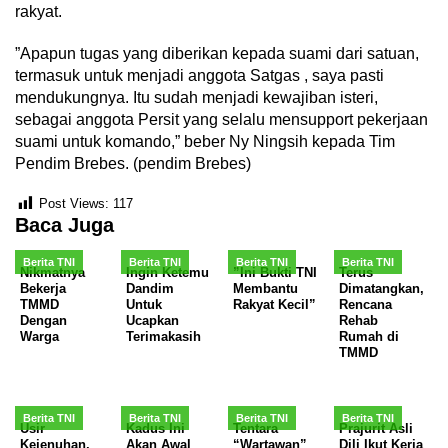
rakyat.
”Apapun tugas yang diberikan kepada suami dari satuan,
termasuk untuk menjadi anggota Satgas , saya pasti
mendukungnya. Itu sudah menjadi kewajiban isteri,
sebagai anggota Persit yang selalu mensupport pekerjaan
suami untuk komando,” beber Ny Ningsih kepada Tim
Pendim Brebes. (pendim Brebes)
Post Views:
117
Baca Juga
Berita TNI
Berita TNI
Berita TNI
Berita TNI
Nikmatnya
Ingin Ketemu
”Ini Bukti TNI
Terus
Bekerja
Dandim
Membantu
Dimatangkan,
TMMD
Untuk
Rakyat Kecil”
Rencana
Dengan
Ucapkan
Rehab
Warga
Terimakasih
Rumah di
TMMD
Berita TNI
Berita TNI
Berita TNI
Berita TNI
Usir
Kadus Ini
Tentara
Prajurit Asli
Kejenuhan,
Akan Awal
“Wartawan”
Dili Ikut Kerja