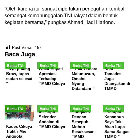
“Oleh karena itu, sangat diperlukan peneguhan kembali
semangat kemanunggalan TNI-rakyat dalam bentuk
kegiatan bersama,” pungkas Ahmad Hadi Hariono.
Post Views:
157
Baca Juga
Berita TNI
Berita TNI
Berita TNI
Berita TNI
“Ayo pulang
Wakil Bupati
” Pak Tentara
Soal
Brow, tugas
Apresiasi
Matunuwun,
Tamades
sudah selesai
Terhadap
Omahe
Juga
“
TMMD Cikuya
Nyong
Ditanyakan di
Didandani ”
TMMD
Berita TNI
Berita TNI
Berita TNI
Berita TNI
Ini Sopir
Sungkem
”Sampai
Selender
Dengan
Kapanpun
Andalan di
Sesepuh,
Saya Tak
Kades Cikuya
TMMD Cikuya
Mohon
Akan Lupa
Traktir Mie
Kesuksesan
Sama Satgas
Anggota
TMMD
TMMD ”