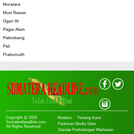
Muratara
Musi Rawas
Ogan Ilir
Pagar Alam
Palembang
Pali
Prabumulih
Copyright @ 2026
Redaksi
Tentang Kami
Sumateraheadline.com,
Pedoman Media Siber
All Rights Reserved
Standar Perlindungan Wartawan