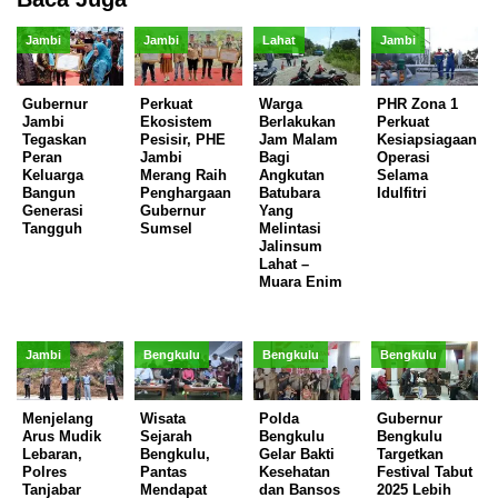
Jambi
Jambi
Lahat
Jambi
Gubernur
Perkuat
Warga
PHR Zona 1
Jambi
Ekosistem
Berlakukan
Perkuat
Tegaskan
Pesisir, PHE
Jam Malam
Kesiapsiagaan
Peran
Jambi
Bagi
Operasi
Keluarga
Merang Raih
Angkutan
Selama
Bangun
Penghargaan
Batubara
Idulfitri
Generasi
Gubernur
Yang
Tangguh
Sumsel
Melintasi
Jalinsum
Lahat –
Muara Enim
Jambi
Bengkulu
Bengkulu
Bengkulu
Menjelang
Wisata
Polda
Gubernur
Arus Mudik
Sejarah
Bengkulu
Bengkulu
Lebaran,
Bengkulu,
Gelar Bakti
Targetkan
Polres
Pantas
Kesehatan
Festival Tabut
Tanjabar
Mendapat
dan Bansos
2025 Lebih