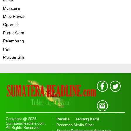
Muratara
Musi Rawas
Ogan Ilir
Pagar Alam
Palembang
Pali
Prabumulih
Copyright @ 2026
Redaksi
Tentang Kami
Sumateraheadline.com,
Pedoman Media Siber
All Rights Reserved