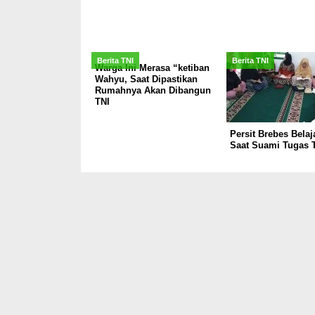
Berita TNI
Berita TNI
Warga Ini Merasa “ketiban
Wahyu, Saat Dipastikan
Rumahnya Akan Dibangun
TNI
Persit Brebes Belaj
Saat Suami Tugas