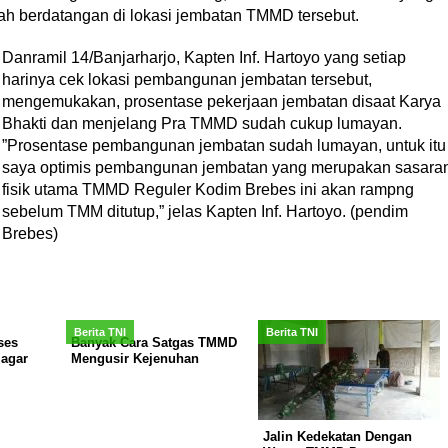
ah berdatangan di lokasi jembatan TMMD tersebut.
Danramil 14/Banjarharjo, Kapten Inf. Hartoyo yang setiap
harinya cek lokasi pembangunan jembatan tersebut,
mengemukakan, prosentase pekerjaan jembatan disaat Karya
Bhakti dan menjelang Pra TMMD sudah cukup lumayan.
”Prosentase pembangunan jembatan sudah lumayan, untuk itu
saya optimis pembangunan jembatan yang merupakan sasara
fisik utama TMMD Reguler Kodim Brebes ini akan rampng
sebelum TMM ditutup,” jelas Kapten Inf. Hartoyo. (pendim
Brebes)
Berita TNI
Berita TNI
ses
Banyak Cara Satgas TMMD
agar
Mengusir Kejenuhan
Jalin Kedekatan Dengan