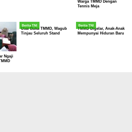
Warga TMMD Dengan
Tennis Meja
Berita TNI
Berita TNI
Usai Buka TMMD, Wagub
TMMD Digelar, Anak-Anak
Tinjau Seluruh Stand
Mempunyai Hiduran Baru
ar Ngaji
 TMMD