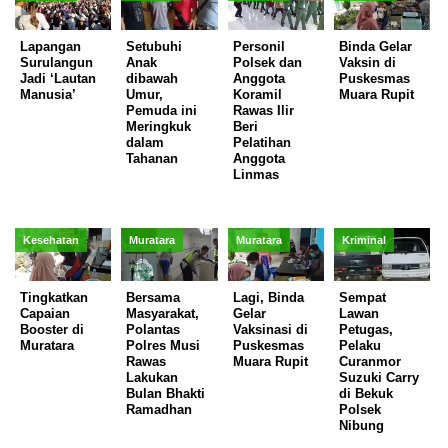
Lapangan
Setubuhi
Personil
Binda Gelar
Surulangun
Anak
Polsek dan
Vaksin di
Jadi ‘Lautan
dibawah
Anggota
Puskesmas
Manusia’
Umur,
Koramil
Muara Rupit
Pemuda ini
Rawas Ilir
Meringkuk
Beri
dalam
Pelatihan
Tahanan
Anggota
Linmas
Kesehatan
Muratara
Muratara
Kriminal
Tingkatkan
Bersama
Lagi, Binda
Sempat
Capaian
Masyarakat,
Gelar
Lawan
Booster di
Polantas
Vaksinasi di
Petugas,
Muratara
Polres Musi
Puskesmas
Pelaku
Rawas
Muara Rupit
Curanmor
Lakukan
Suzuki Carry
Bulan Bhakti
di Bekuk
Ramadhan
Polsek
Nibung