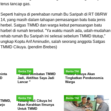
terus tancap gas.
Seperti halnya di perehaban rumah Bu Saripah di RT 08/RW
14, yang masih dalam tahapan pemasangan batu bata jenis
herbel. Satgas TMMD dan warga kebut pemasangan batu
harbel di rumah tersebut. ”Ya waktu masih ada, udah-mudahan
rehab rumah Bu Saripah ini selesai sebelum TMMD titutup,”
ungkap Koptu Arif Aminudin, salah seorang anggota Satgas
TMMD Cikuya. (pendim Brebes)
Berita TNI
Berita TNI
inta
” Kalau Jembatan TMMD
TMMD Cikuya Akan
MD
Jadi, Aktifitas Saya Jadi
Tingkatkan Perekonomia
Lancar ”
Warga
Berita TNI
Berita TNI
 TMMD,
Tukang Asli Cikuya Ini
rjo
Akan Kerahkan Ilmunya
Untuk TMMD