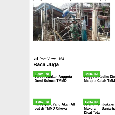
Post Views:
164
Baca Juga
Berita TNI
Berita TNI
Terus Arahkan Anggota
Anggota Kodim Dim
Demi Sukses TMMD
Melapis Celah TM
Berita TNI
Berita TNI
Ini Prajurit Yang Akan All
Jelang Pembukaan
out di TMMD Cikuya
Makoramil Banjarha
Dicat Total