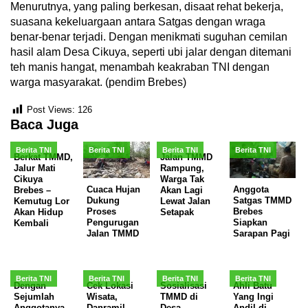
Menurutnya, yang paling berkesan, disaat rehat bekerja,
suasana kekeluargaan antara Satgas dengan wraga
benar-benar terjadi. Dengan menikmati suguhan cemilan
hasil alam Desa Cikuya, seperti ubi jalar dengan ditemani
teh manis hangat, menambah keakraban TNI dengan
warga masyarakat. (pendim Brebes)
Post Views:
126
Baca Juga
Berita TNI
Berita TNI
Berita TNI
Berita TNI
Berkat TMMD,
Jalan TMMD
Jalur Mati
Rampung,
Cikuya
Warga Tak
Cuaca Hujan
Anggota
Brebes –
Akan Lagi
Dukung
Satgas TMMD
Kemutug Lor
Lewat Jalan
Proses
Brebes
Akan Hidup
Setapak
Pengurugan
Siapkan
Kembali
Jalan TMMD
Sarapan Pagi
Berita TNI
Berita TNI
Berita TNI
Berita TNI
Dengan
Cek Lokasi
Sosialisasi
Ahli Batu
Sejumlah
Wisata,
TMMD di
Yang Ingi
Anggotanya,
Danramil
Desa
Andil di