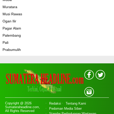
Muratara
Musi Rawas
Ogan Ilir
Pagar Alam
Palembang
Pali
Prabumulih
Copyright @ 2026
Redaksi
Tentang Kami
Sumateraheadline.com,
Pedoman Media Siber
All Rights Reserved
Standar Perlindungan Wartawan