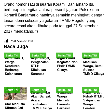
Orang nomor satu di jajaran Koramil Banjarharjo itu,
berharap, sinergitas antara personil jajaran Polsek dan
Koramil Banjarharjo nantinya semakin meningkat, dengan
tujuan demi suksesnya gelaran TMMD Reguler yang
secara resmi akan dibuka pada tanggal 27 September
2017 mendatang. *)
Post Views:
119
Baca Juga
Berita TNI
Berita TNI
Berita TNI
Berita TNI
Awal TMMD,
Kejar Target,
Ingin Bantu
Minta
Warga
Pengecatan
Kegiatan Non
Masukan
Kenduren
RTLH
Fisik TMMD
Warga, Demi
Berharap
Dilakukan
Cikuya
Sukses
Kelancaran
Serentak
TMMD Cikuya
Berita TNI
Berita TNI
Berita TNI
Berita TNI
Direncanakn
Semangat
Kejar Target
Akan Banyak
Warga
Rehab RTLH :
Acara
Menjadi
Satgas dan
Ular Manusia
Tambahan di
Penentu
Warga
Dihutan Jati
TMMD Cikuya
Berhasil
Lembur