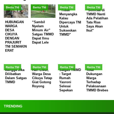
Berita TNI
Berita TNI
Berita TNI
Berita TNI
”Tidak
”Semisal di
Menyangka
TMMD Nanti
Kalau
Ada Pelatihan
HUBUNGAN
“Sambil
Dipercaya TNI
Tata Rias
WARGA
Nyelam
Untuk
Saya Akan
DESA
Minum Air”
Sukseskan
Ikut”
CIKUYA
Satgas TMMD
TMMD”
DENGAN
Dapat Ilmu
PRAJURIT
Dapat Lele
TNI SEMAKIN
ERAT
Berita TNI
Berita TNI
Berita TNI
Berita TNI
Bangga Jika
Hari Libur,
Satgas TMMD
Total
Dilibatkan
Warga Desa
: Target
Dukungan
Dalam Satgas
Cikuya Tetap
Rumah
Warga
TMMD
Giat Gotong
Yasroni
Terhadap
Royong
Selesai
Pelaksanaan
Sepekan
TMMD Brebes
TRENDING