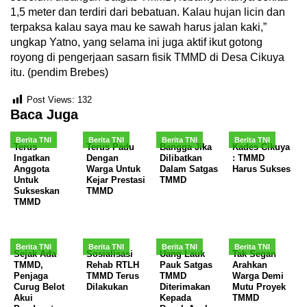
1,5 meter dan terdiri dari bebatuan. Kalau hujan licin dan
terpaksa kalau saya mau ke sawah harus jalan kaki,”
ungkap Yatno, yang selama ini juga aktif ikut gotong
royong di pengerjaan sasarn fisik TMMD di Desa Cikuya
itu. (pendim Brebes)
Post Views:
132
Baca Juga
Berita TNI
Berita TNI
Berita TNI
Berita TNI
Terus
Terus Padu
Bangga Jika
Kades Cikuya
Ingatkan
Dengan
Dilibatkan
: TMMD
Anggota
Warga Untuk
Dalam Satgas
Harus Sukses
Untuk
Kejar Prestasi
TMMD
Sukseskan
TMMD
TMMD
Berita TNI
Berita TNI
Berita TNI
Berita TNI
Sejak Ada
Sosialisasi
Uang Lauk
Tak Segan
TMMD,
Rehab RTLH
Pauk Satgas
Arahkan
Penjaga
TMMD Terus
TMMD
Warga Demi
Curug Belot
Dilakukan
Diterimakan
Mutu Proyek
Akui
Kepada
TMMD