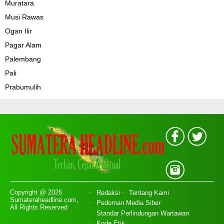
Muratara
Musi Rawas
Ogan Ilir
Pagar Alam
Palembang
Pali
Prabumulih
Copyright @ 2026
Redaksi
Tentang Kami
Sumateraheadline.com,
Pedoman Media Siber
All Rights Reserved
Standar Perlindungan Wartawan
Kode Etik