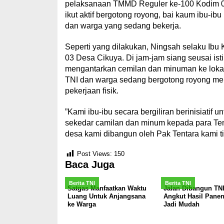
pelaksanaan TMMD Reguler ke-100 Kodim 0
ikut aktif bergotong royong, bai kaum ibu-
dan warga yang sedang bekerja.
Seperti yang dilakukan, Ningsah selaku Ib
03 Desa Cikuya. Di jam-jam siang seusai ist
mengantarkan cemilan dan minuman ke loka
TNI dan warga sedang bergotong royong me
pekerjaan fisik.
”Kami ibu-ibu secara bergiliran berinisiatif 
sekedar camilan dan minum kepada para Ten
desa kami dibangun oleh Pak Tentara kami t
Post Views:
150
Baca Juga
Berita TNI
Berita TNI
Satgas Manfaatkan Waktu
Jalan Dibangun TNI
Luang Untuk Anjangsana
Angkut Hasil Panen
ke Warga
Jadi Mudah