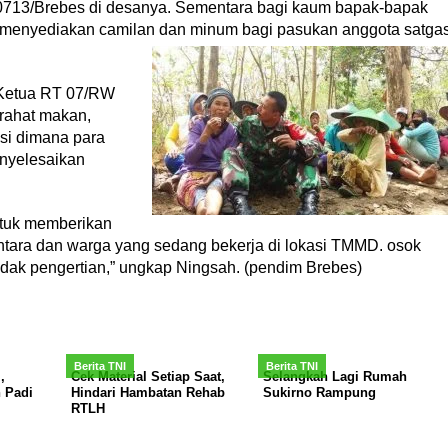
713/Brebes di desanya. Sementara bagi kaum bapak-bapak
ibu menyediakan camilan dan minum bagi pasukan anggota satga
u Ketua RT 07/RW
irahat makan,
si dimana para
nyelesaikan
untuk memberikan
tara dan warga yang sedang bekerja di lokasi TMMD. osok
idak pengertian,” ungkap Ningsah. (pendim Brebes)
Berita TNI
Berita TNI
,
Cek Material Setiap Saat,
Selangkah Lagi Rumah
 Padi
Hindari Hambatan Rehab
Sukirno Rampung
RTLH