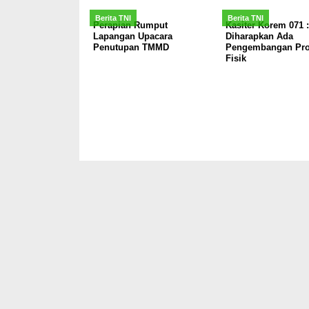
Berita TNI
Berita TNI
Perapian Rumput
Kasiter Korem 071 :
Lapangan Upacara
Diharapkan Ada
Penutupan TMMD
Pengembangan Pro
Fisik