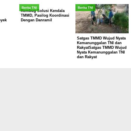
Berita TNI
Berita TNI
Rembug Solusi Kendala
TMMD, Pasilog Koordinasi
yek
Dengan Danramil
Satgas TMMD Wujud Nyata
Kemanunggalan TNI dan
RakyatSatgas TMMD Wujud
Nyata Kemanunggalan TNI
dan Rakyat