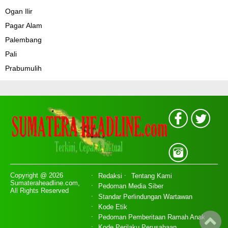
Ogan Ilir
Pagar Alam
Palembang
Pali
Prabumulih
Copyright @ 2026
Redaksi
Tentang Kami
Sumateraheadline.com,
Pedoman Media Siber
All Rights Reserved
Standar Perlindungan Wartawan
Kode Etik
Pedoman Pemberitaan Ramah Anak
Kode Perilaku Perusahaan