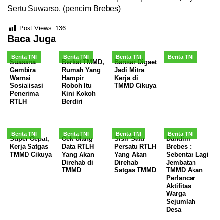
Sertu Suwarso. (pendim Brebes)
Post Views:
136
Baca Juga
Berita TNI
Berita TNI
Berita TNI
Berita TNI
Suasana
Berkat TMMD,
Banser Digaet
Gembira
Rumah Yang
Jadi Mitra
Warnai
Hampir
Kerja di
Sosialisasi
Roboh Itu
TMMD Cikuya
Penerima
Kini Kokoh
RTLH
Berdiri
Berita TNI
Berita TNI
Berita TNI
Berita TNI
Super Cepat,
Cek Ulang
Sisir Satu
Dandim
Kerja Satgas
Data RTLH
Persatu RTLH
Brebes :
TMMD Cikuya
Yang Akan
Yang Akan
Sebentar Lagi
Direhab di
Direhab
Jembatan
TMMD
Satgas TMMD
TMMD Akan
Perlancar
Aktifitas
Warga
Sejumlah
Desa