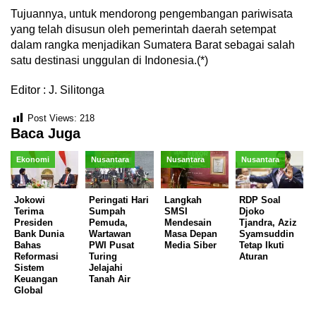
Tujuannya, untuk mendorong pengembangan pariwisata
yang telah disusun oleh pemerintah daerah setempat
dalam rangka menjadikan Sumatera Barat sebagai salah
satu destinasi unggulan di Indonesia.(*)
Editor : J. Silitonga
Post Views:
218
Baca Juga
Ekonomi
Nusantara
Nusantara
Nusantara
Jokowi
Peringati Hari
Langkah
RDP Soal
Terima
Sumpah
SMSI
Djoko
Presiden
Pemuda,
Mendesain
Tjandra, Aziz
Bank Dunia
Wartawan
Masa Depan
Syamsuddin
Bahas
PWI Pusat
Media Siber
Tetap Ikuti
Reformasi
Turing
Aturan
Sistem
Jelajahi
Keuangan
Tanah Air
Global