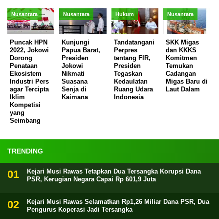
Nusantara
Nusantara
Hukum
Nusantara
Puncak HPN
Kunjungi
Tandatangani
SKK Migas
2022, Jokowi
Papua Barat,
Perpres
dan KKKS
Dorong
Presiden
tentang FIR,
Komitmen
Penataan
Jokowi
Presiden
Temukan
Ekosistem
Nikmati
Tegaskan
Cadangan
Industri Pers
Suasana
Kedaulatan
Migas Baru di
agar Tercipta
Senja di
Ruang Udara
Laut Dalam
Iklim
Kaimana
Indonesia
Kompetisi
yang
Seimbang
TRENDING
Kejari Musi Rawas Tetapkan Dua Tersangka Korupsi Dana
PSR, Kerugian Negara Capai Rp 601,9 Juta
Kejari Musi Rawas Selamatkan Rp1,26 Miliar Dana PSR, Dua
Pengurus Koperasi Jadi Tersangka