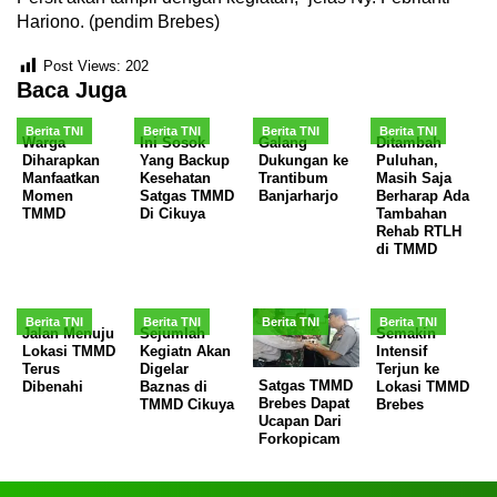
Hariono. (pendim Brebes)
Post Views:
202
Baca Juga
Berita TNI
Berita TNI
Berita TNI
Berita TNI
Warga
Ini Sosok
Galang
Ditambah
Diharapkan
Yang Backup
Dukungan ke
Puluhan,
Manfaatkan
Kesehatan
Trantibum
Masih Saja
Momen
Satgas TMMD
Banjarharjo
Berharap Ada
TMMD
Di Cikuya
Tambahan
Rehab RTLH
di TMMD
Berita TNI
Berita TNI
Berita TNI
Berita TNI
Jalan Menuju
Sejumlah
Semakin
Lokasi TMMD
Kegiatn Akan
Intensif
Terus
Digelar
Terjun ke
Satgas TMMD
Dibenahi
Baznas di
Lokasi TMMD
Brebes Dapat
TMMD Cikuya
Brebes
Ucapan Dari
Forkopicam