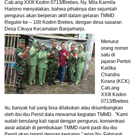
Cab.ang XXIII Kodim 0713/Brebes, Ny. Mila Karmila
Hariono menyatakan, bahwa pihaknya dan sejumlah
pengurus akan berperan aktif dalam gelaran TMMD
Reguler ke – 100 Kodim Brebes, dengan desa sasaran
Desa Cikuya Kecamatan Banjarharjo.
Menurut
orang nomor
satu di
jajaran Pertsit
Kartika
Chandra
Kirana (KCK)
Cab.ang
XXIII Kodim
0713/Brebes
itu, banyak hal yang bisa dilakukan atau disumbangkan
oleh ibu-ibu Persit dala mewarnai kegiatan TMMD . ”Kami
sudah berulang kali rapat dengan pengurus, konsentrasi
awal adalah di pembukaan TMMD nanti pasti ibu-ibu
Persit akan tampil dengan kegiatan,” jelas Ny. Febrianti