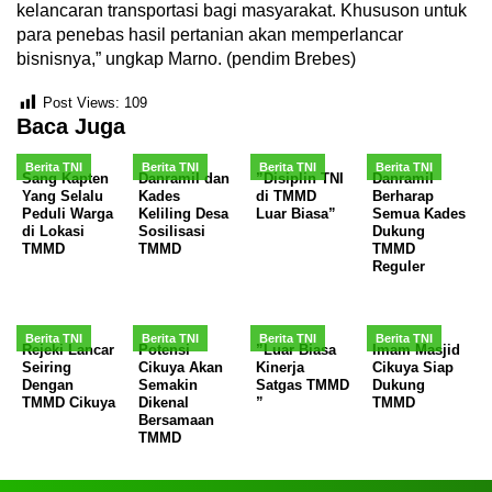
kelancaran transportasi bagi masyarakat. Khususon untuk
para penebas hasil pertanian akan memperlancar
bisnisnya,” ungkap Marno. (pendim Brebes)
Post Views:
109
Baca Juga
Berita TNI
Berita TNI
Berita TNI
Berita TNI
Sang Kapten
Danramil dan
”Disiplin TNI
Danramil
Yang Selalu
Kades
di TMMD
Berharap
Peduli Warga
Keliling Desa
Luar Biasa”
Semua Kades
di Lokasi
Sosilisasi
Dukung
TMMD
TMMD
TMMD
Reguler
Berita TNI
Berita TNI
Berita TNI
Berita TNI
Rejeki Lancar
Potensi
”Luar Biasa
Imam Masjid
Seiring
Cikuya Akan
Kinerja
Cikuya Siap
Dengan
Semakin
Satgas TMMD
Dukung
TMMD Cikuya
Dikenal
”
TMMD
Bersamaan
TMMD