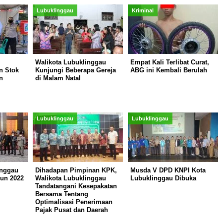
Lubuklinggau
Kriminal
Walikota Lubuklinggau
Empat Kali Terlibat Curat,
n Stok
Kunjungi Beberapa Gereja
ABG ini Kembali Berulah
n
di Malam Natal
Lubuklinggau
Lubuklinggau
inggau
Dihadapan Pimpinan KPK,
Musda V DPD KNPI Kota
un 2022
Walikota Lubuklinggau
Lubuklinggau Dibuka
Tandatangani Kesepakatan
Bersama Tentang
Optimalisasi Penerimaan
Pajak Pusat dan Daerah