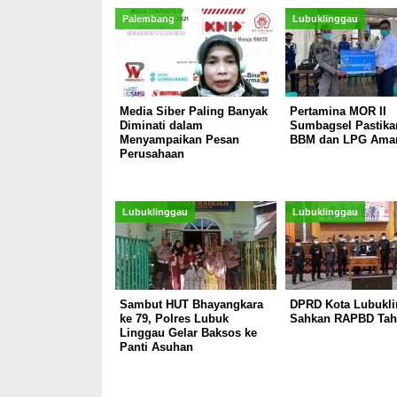
Palembang
Lubuklinggau
Media Siber Paling Banyak
Pertamina MOR II
Diminati dalam
Sumbagsel Pastika
Menyampaikan Pesan
BBM dan LPG Ama
Perusahaan
Lubuklinggau
Lubuklinggau
Sambut HUT Bhayangkara
DPRD Kota Lubukl
ke 79, Polres Lubuk
Sahkan RAPBD Tah
Linggau Gelar Baksos ke
Panti Asuhan