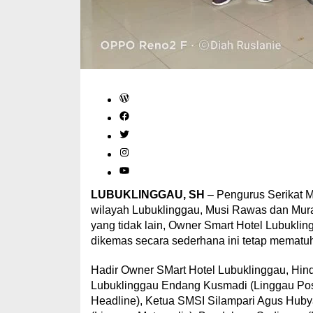
WordPress
Facebook
Twitter
Instagram
YouTube
LUBUKLINGGAU, SH
– Pengurus Serikat M
wilayah Lubuklinggau, Musi Rawas dan Mura
yang tidak lain, Owner Smart Hotel Lubukli
dikemas secara sederhana ini tetap mematuh
Hadir Owner SMart Hotel Lubuklinggau, Hin
Lubuklinggau Endang Kusmadi (Linggau Pos 
Headline), Ketua SMSI Silampari Agus Hubya