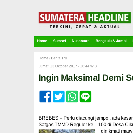
Home
Sumsel
Nusantara
Bengkulu & Jambi
Home /
Berita TNI
Jumat, 13 Oktober 2017 - 16:44 WIB
Ingin Maksimal Demi 
BREBES – Perlu diacungi jempol, ada kesan
Satgas TMMD Reguler ke – 100 di Desa Ciku
dinikmati masy