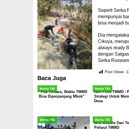
Seperti Serka 
mempunyai bany
bisa menjadi b
Dia mengatakan
Cikuya, merup
always ready B
dengan Satgas
Serka Ruswand
Post Views:
1
Baca Juga
Berita TNI
Berita TNI
”Pak Tentara, Waktu TMMD
Non Fisik TMMD : P
Bisa Diperpanjang Mbok”
Strategi Untuk Me
Desa
Berita TNI
Berita TNI
Misi Double Dari Te
Peliput TMMD