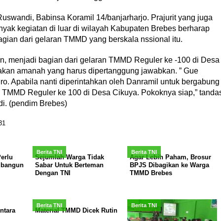
Ruswandi, Babinsa Koramil 14/banjarharjo. Prajurit yang juga
ak kegiatan di luar di wilayah Kabupaten Brebes berharap
agian dari gelaran TMMD yang berskala nssional itu.
, menjadi bagian dari gelaran TMMD Reguler ke -100 di Desa
akan amanah yang harus dipertanggung jawabkan. ” Gue
ro. Apabila nanti diperintahkan oleh Danramil untuk bergabung
 TMMD Reguler ke 100 di Desa Cikuya. Pokoknya siap,” tanda
i. (pendim Brebes)
31
Berita TNI
Berita TNI
erlu
Sejumlah Warga Tidak
Agar Lebih Paham, Brosur
mbangun
Sabar Untuk Berteman
BPJS Dibagikan ke Warga
Dengan TNI
TMMD Brebes
Berita TNI
Berita TNI
ntara
Material TMMD Dicek Rutin